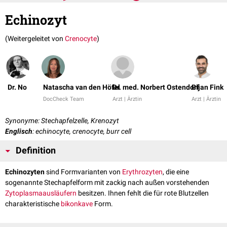
Echinozyt
(Weitergeleitet von
Crenocyte
)
Dr. No
Natascha van den Höfel
Dr. med. Norbert Ostendorf
Bijan Fink
DocCheck Team
Arzt | Ärztin
Arzt | Ärztin
Synonyme: Stechapfelzelle, Krenozyt
Englisch
: echinocyte, crenocyte, burr cell
Definition
Echinozyten
sind Formvarianten von
Erythrozyten
, die eine
sogenannte Stechapfelform mit zackig nach außen vorstehenden
Zytoplasmaausläufern
besitzen. Ihnen fehlt die für rote Blutzellen
charakteristische
bikonkave
Form.