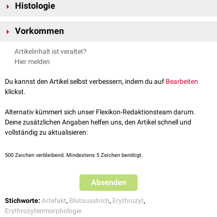
Histologie
Im Gegensatz zu
Akanthozyten
haben Echinozyten viele, gleichmäßig
Vorkommen
kurze Ausziehungen, die wie ein Muster über die Zelloberfläche verteilt
sind.
Echinozyten treten vor allem labordiagnostisch in
hypertonen
Lösungen
Artikelinhalt ist veraltet?
oder getrockneten Präparaten als
in vitro
-
Artefakt
auf.
Hier melden
Du kannst den Artikel selbst verbessern, indem du auf
Bearbeiten
klickst.
Alternativ kümmert sich unser Flexikon-Redaktionsteam darum.
Deine zusätzlichen Angaben helfen uns, den Artikel schnell und
vollständig zu aktualisieren:
500
Zeichen verbleibend. Mindestens 5 Zeichen benötigt.
Absenden
Stichworte:
Artefakt
,
Blutausstrich
,
Erythrozyt
,
Erythrozytenmorphologie