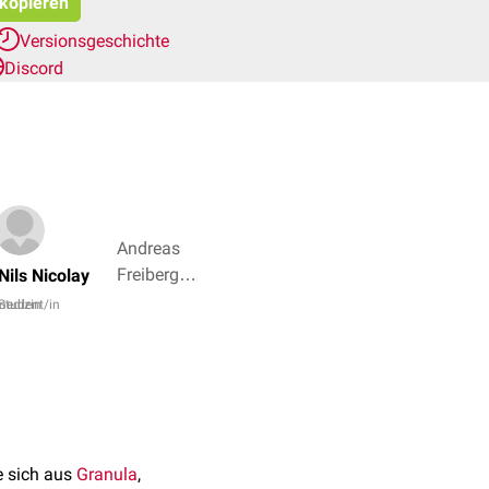
 kopieren
Versionsgeschichte
Discord
Andreas
Freiberger,
Nils Nicolay
Dr. Frank
medizin
Student/in
Antwerpes
+ 4
ie sich aus
Granula
,