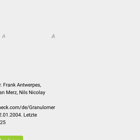
A
A
r. Frank Antwerpes,
an Merz, Nils Nicolay
ccheck.com/de/Granulomer
.01.2004. Letzte
025