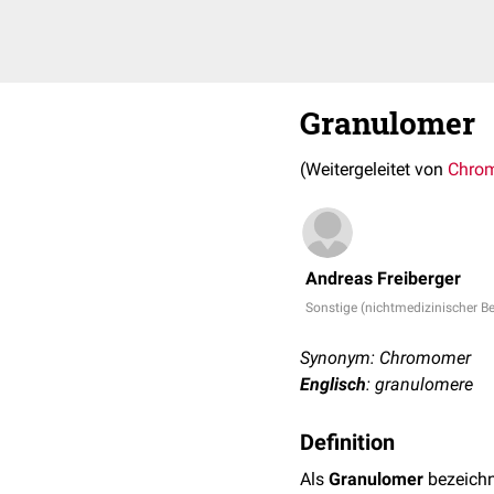
Granulomer
(Weitergeleitet von
Chro
Andreas Freiberger
Sonstige (nichtmedizinischer Be
Synonym: Chromomer
Englisch
: granulomere
Definition
Als
Granulomer
bezeichn