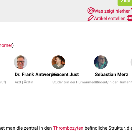
Zitat
Was zeigt hierher
Artikel erstellen
momer
)
Dr. Frank Antwerpes
Vincent Just
Sebastian Merz
ruf)
Arzt | Ärztin
Student/in der Humanmedizin
Student/in der Human
et man die zentral in den
Thrombozyten
befindliche Struktur, d