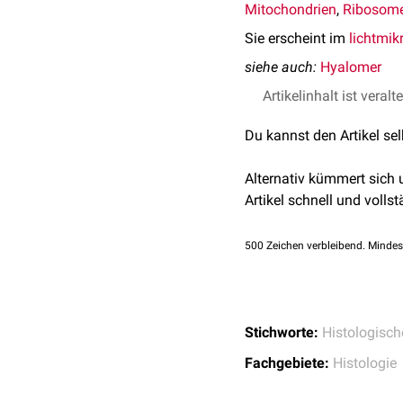
Mitochondrien
,
Ribosom
Sie erscheint im
lichtmik
siehe auch:
Hyalomer
Artikelinhalt ist veralt
Du kannst den Artikel se
Alternativ kümmert sich
Artikel schnell und vollst
500
Zeichen verbleibend. Mindes
Stichworte:
Histologisch
Fachgebiete:
Histologie