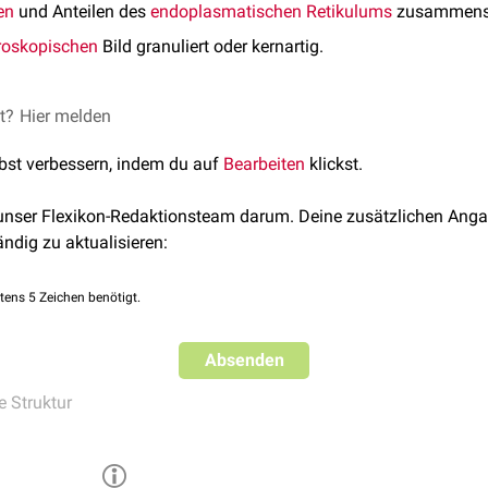
en
und Anteilen des
endoplasmatischen Retikulums
zusammense
roskopischen
Bild granuliert oder kernartig.
et?
Hier melden
lbst verbessern, indem du auf
Bearbeiten
klickst.
 unser Flexikon-Redaktionsteam darum. Deine zusätzlichen Anga
ändig zu aktualisieren:
tens 5 Zeichen benötigt.
Absenden
e Struktur