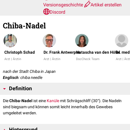
Versionsgeschichte
Artikel erstellen
Discord
Chiba-Nadel
Christoph Schad
Dr. Frank Antwerpes
Natascha van den Höfel
Dr. med
Arzt | Ärztin
Arzt | Ärztin
DocCheck Team
Arzt | Ärz
nach der Stadt Chiba in Japan
Englisch
: chiba needle
Definition
Die
Chiba-Nadel
ist eine
Kanüle
mit Schrägschliff (30°). Die Nadeln
sind biegsam und können somit leicht innerhalb des Gewebes
umgeleitet werden.
Hintergrund