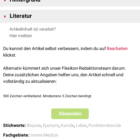
Chiba-Nadeln werden insbesondere als
Leberpunktionskanülen
Literatur
verwendet und dienen dabei der
Aspiration
von
Gewebe
. Darüber hinaus
kommen sie zur
Injektion
von
Medikamenten
oder im Rahmen einer
Keefe N.A., IR Playbook: A Comprehensive Introduction to
Artikelinhalt ist veraltet?
Hydrodissektion
zur
Ablation
von Gewebe zum Einsatz.
Interventional Radiology, 2018, Deutschland, Springer International
Hier melden
Publishing
Du kannst den Artikel selbst verbessern, indem du auf
Bearbeiten
klickst.
Alternativ kümmert sich unser Flexikon-Redaktionsteam darum.
Deine zusätzlichen Angaben helfen uns, den Artikel schnell und
vollständig zu aktualisieren:
500
Zeichen verbleibend. Mindestens 5 Zeichen benötigt.
Absenden
Stichworte:
Biopsie
,
Eponym
,
Kanüle
,
Leber
,
Punktionskanüle
Fachgebiete:
Innere Medizin