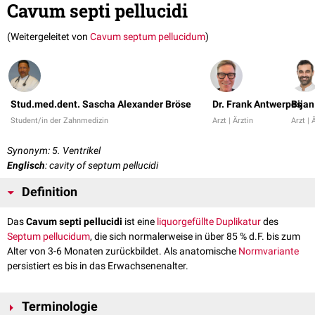
Cavum septi pellucidi
(Weitergeleitet von
Cavum septum pellucidum
)
Stud.med.dent. Sascha Alexander Bröse
Dr. Frank Antwerpes
Bijan
Student/in der Zahnmedizin
Arzt | Ärztin
Arzt | 
Synonym: 5. Ventrikel
Englisch
: cavity of septum pellucidi
Definition
Das
Cavum septi pellucidi
ist eine
liquorgefüllte
Duplikatur
des
Septum pellucidum
, die sich normalerweise in über 85 % d.F. bis zum
Alter von 3-6 Monaten zurückbildet. Als anatomische
Normvariante
persistiert es bis in das Erwachsenenalter.
Terminologie