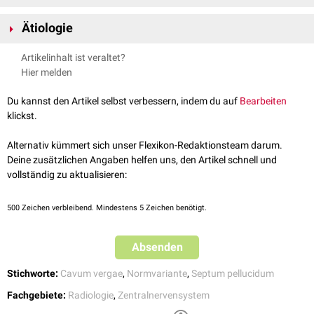
Die Bezeichnung "5. Ventrikel" ist irreführend, da keine direkte
Ätiologie
Verbindung zwischen Cavum septi pellucidi und den
Hirnventrikeln
besteht. Es wird häufig grammatikalisch inkorrekt "Cavum septum
Das Cavum septi pellucidi entspricht einem persistierenden - in der
Artikelinhalt ist veraltet?
pellucidum" genannt.
embryonalen
Gehirnentwicklung
physiologischen
- Raum, der sich
Hier melden
normalerweise bis zum Alter von 3-6 Monaten zurückbildet. Es tritt meist
zusammen mit dem
Cavum vergae
auf, welches sich hinter den
Du kannst den Artikel selbst verbessern, indem du auf
Bearbeiten
Columnae fornices
befindet.
klickst.
Alternativ kümmert sich unser Flexikon-Redaktionsteam darum.
Deine zusätzlichen Angaben helfen uns, den Artikel schnell und
vollständig zu aktualisieren:
500
Zeichen verbleibend. Mindestens 5 Zeichen benötigt.
Absenden
Stichworte:
Cavum vergae
,
Normvariante
,
Septum pellucidum
Fachgebiete:
Radiologie
,
Zentralnervensystem