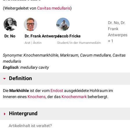
(Weitergeleitet von
Cavitas medullaris
)
Dr. No, Dr.
Frank
Antwerpes
Dr. No
Dr. Frank Antwerpes
Jacob Fricke
+ 1
Arzt | Ärztin
Student/in der Humanmedizin
Synonyme: Knochenmarkhöhle, Markraum, Cavum medullare, Cavitas
medullaris
Englisch
: medullary cavity
Definition
Die
Markhöhle
ist der vom
Endost
ausgekleidete Hohlraum im
Inneren eines
Knochens
, der das
Knochenmark
beherbergt.
Hintergrund
Die Markhöhle entsteht zu Beginn der
Ossifikation
durch Einsprossung
Artikelinhalt ist veraltet?
von
Blutgefäßen
in den neu gebildeten Knochen. Sie ist von
Substantia