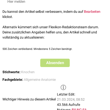
Hier melden
compacta
umgeben und innen mit
Endost
ausgekleidet. Die arterielle
Versorgung der Markhöhle erfolgt über Arterien, die durch kleine Löcher
Du kannst den Artikel selbst verbessern, indem du auf
Bearbeiten
in der Knochensubstanz ziehen, die
Foramina nutricia
.
klickst.
Bei Neugeborenen und jungen Individuen enthält die Markhöhle noch
rotes Knochenmark (
Medulla ossium rubra
), in späteren Lebensjahren
Alternativ kümmert sich unser Flexikon-Redaktionsteam darum.
wird es vollständig durch gelbes Fettmark (
Medulla ossium flava
)
Deine zusätzlichen Angaben helfen uns, den Artikel schnell und
ersetzt.
vollständig zu aktualisieren:
500
Zeichen verbleibend. Mindestens 5 Zeichen benötigt.
Absenden
Stichworte:
Knochen
Fachgebiete:
Allgemeine Anatomie
Letzter Edit:
Wichtiger Hinweis zu diesem Artikel
21.03.2024, 08:52
43.566 Aufrufe
Nutzung:
BY-NC-SA