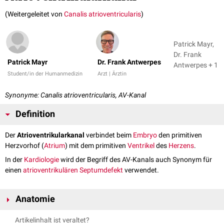
(Weitergeleitet von
Canalis atrioventricularis
)
Patrick Mayr,
Dr. Frank
Patrick Mayr
Dr. Frank Antwerpes
Antwerpes + 1
Student/in der Humanmedizin
Arzt | Ärztin
Synonyme: Canalis atrioventricularis, AV-Kanal
Definition
Der
Atrioventrikularkanal
verbindet beim
Embryo
den primitiven
Herzvorhof (
Atrium
) mit dem primitiven
Ventrikel
des
Herzens
.
In der
Kardiologie
wird der Begriff des AV-Kanals auch Synonym für
einen
atrioventrikulären Septumdefekt
verwendet.
Anatomie
Die Ausbildung des Atroventrikularkanals erfolgt etwa in der 4.
Artikelinhalt ist veraltet?