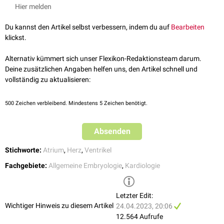
Entwickungswoche durch das Wachstum des
ventralen
und
dorsalen
Hier melden
Endokardkissens
. Durch die Verschmelzung dieser beiden
Endokardkissen wird der einheitliche Kanal danach in eine rechte und
Du kannst den Artikel selbst verbessern, indem du auf
Bearbeiten
eine linke Strombahn unterteilt:
klickst.
Canalis atrioventricularis dexter
Canalis atrioventricularis sinister
Alternativ kümmert sich unser Flexikon-Redaktionsteam darum.
Deine zusätzlichen Angaben helfen uns, den Artikel schnell und
Die fusionierten Endokardkissen bilden die gewebliche Grundlage für die
vollständig zu aktualisieren:
spätere Entwicklung der
Atrioventrikularklappen
.
500
Zeichen verbleibend. Mindestens 5 Zeichen benötigt.
Absenden
Stichworte:
Atrium
,
Herz
,
Ventrikel
Fachgebiete:
Allgemeine Embryologie
,
Kardiologie
Letzter Edit:
Wichtiger Hinweis zu diesem Artikel
24.04.2023, 20:06
12.564 Aufrufe