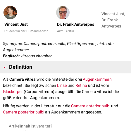
Vincent Just,
Dr. Frank
Vincent Just
Dr. Frank Antwerpes
Antwerpes
Student/in der Humanmedizin
Arzt | Ärztin
Synonyme: Camera postrema bulbi, Glaskörperraum, hinterste
Augenkammer
Englisch
: vitreous chamber
Definition
Als
Camera vitrea
wird die hinterste der drei
Augenkammern
bezeichnet. Sie liegt zwischen
Linse
und
Retina
und ist vom
Glaskörper
(Corpus vitreum) ausgefüllt. Die Camera vitrea ist die
größte der drei Augenkammern.
Häufig werden in der Literatur nur die
Camera anterior bulbi
und
Camera posterior bulbi
als Augenkammern angegeben.
Artikelinhalt ist veraltet?