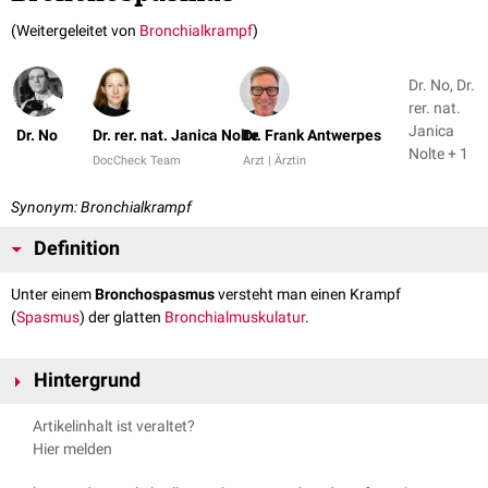
(Weitergeleitet von
Bronchialkrampf
)
Dr. No, Dr.
rer. nat.
Janica
Dr. No
Dr. rer. nat. Janica Nolte
Dr. Frank Antwerpes
Nolte + 1
DocCheck Team
Arzt | Ärztin
Synonym: Bronchialkrampf
Definition
Unter einem
Bronchospasmus
versteht man einen Krampf
(
Spasmus
) der glatten
Bronchialmuskulatur
.
Hintergrund
Bronchospasmen treten bei einer allergischen oder
toxischen
Reizung
Artikelinhalt ist veraltet?
der
Atemwege
(z.B. durch Rauchgas) auf und sind ein typisches
Hier melden
Begleitsymptom
obstruktiver
Lungenerkrankungen (z.B.
COPD
,
Asthma
bronchiale
). Sie erzeugen einen erhöhten
Atemwegswiderstand
und