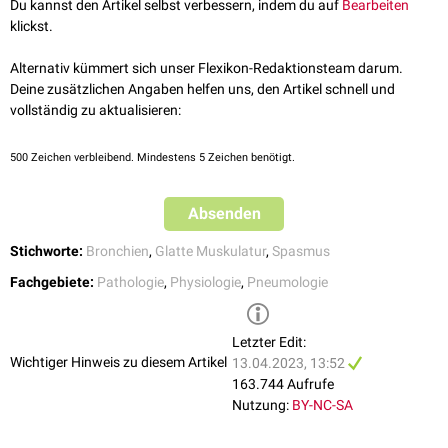
Du kannst den Artikel selbst verbessern, indem du auf
Bearbeiten
führen so zu einer verminderten alveolären Belüftung bzw. zur
klickst.
Überblähung
der Lunge.
Alternativ kümmert sich unser Flexikon-Redaktionsteam darum.
Deine zusätzlichen Angaben helfen uns, den Artikel schnell und
vollständig zu aktualisieren:
500
Zeichen verbleibend. Mindestens 5 Zeichen benötigt.
Absenden
Stichworte:
Bronchien
,
Glatte Muskulatur
,
Spasmus
Fachgebiete:
Pathologie
,
Physiologie
,
Pneumologie
Bronchospasmus bei Asthma bronchiale
Letzter Edit:
Ein andauernder Bronchospasmus löst eine
Hypertrophie
der
Wichtiger Hinweis zu diesem Artikel
13.04.2023, 13:52
Bronchialmuskulatur aus.
163.744 Aufrufe
Nutzung:
BY-NC-SA