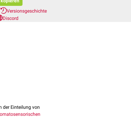
t kopieren
r
Versionsgeschichte
Discord
 der Einteilung von
omatosensorischen