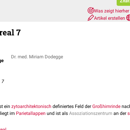
Zita
Was zeigt hierhe
Artikel erstellen
eal 7
Dr. med. Miriam Dodegge
ge
 7
st ein
zytoarchitektonisch
definiertes Feld der
Großhirnrinde
nach
 liegt im
Parietallappen
und ist als
Assoziationszentrum
an der
s
eal