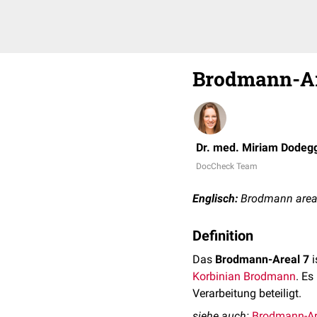
Brodmann-Ar
Dr. med. Miriam Dodeg
DocCheck Team
Englisch:
Brodmann area
Definition
Das
Brodmann-Areal 7
i
Korbinian Brodmann
. Es
Verarbeitung beteiligt.
siehe auch:
Brodmann-Ar