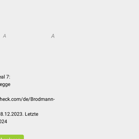
A
A
al 7:
degge
ccheck.com/de/Brodmann-
8.12.2023. Letzte
024