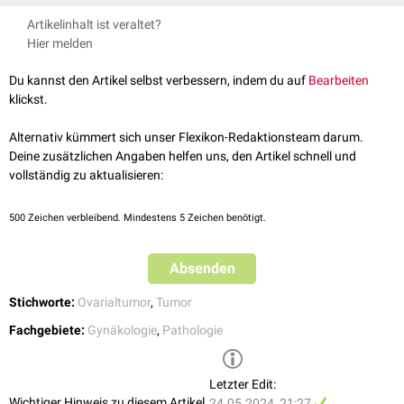
Unter den Ovarialtumoren unterscheidet man folgende
Artikelinhalt ist veraltet?
Borderlinetumoren:
Hier melden
seröser
Borderlinetumor (atypischer proliferativer seröser Tumor,
APST)
Du kannst den Artikel selbst verbessern, indem du auf
Bearbeiten
muzinöser
Borderlinetumor (atypischer proliferativer muzinöser
klickst.
Tumor, APMT)
seromuzinöser
Borderlinetumor (atypischer proliferativer
Alternativ kümmert sich unser Flexikon-Redaktionsteam darum.
seromuzinöser Tumor)
Deine zusätzlichen Angaben helfen uns, den Artikel schnell und
endometrioider Borderlinetumor
(atypischer proliferativer
vollständig zu aktualisieren:
endometrioider Tumor)
klarzelliger Borderlinetumor
(atypischer proliferativer klarzelliger
500
Zeichen verbleibend. Mindestens 5 Zeichen benötigt.
Tumor)
Borderline-Brennertumor
Absenden
Der seröse und muzinöse Borderlinetumor kommen mit einem Anteil von
über 90% am häufigsten vor. Der Rest der Tumoren ist selten.
Stichworte:
Ovarialtumor
,
Tumor
Fachgebiete:
Gynäkologie
,
Pathologie
Letzter Edit:
Wichtiger Hinweis zu diesem Artikel
24.05.2024, 21:27