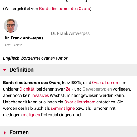
(Weitergeleitet von
Borderlinetumor des Ovars
)
Dr. Frank Antwerpes
Dr. Frank Antwerpes
Arzt | Ärztin
Englisch
: borderline ovarian tumor
Definition
Borderlinetumoren des Ovars
, kurz
BOTs
, sind
Ovarialtumoren
mit
unklarer
Dignität
, bei denen zwar
Zell
- und
Gewebeatypien
vorliegen,
aber noch kein
invasives
Wachstum nachgewiesen werden kann.
Unbehandelt kann aus ihnen ein
Ovarialkarzinom
entstehen. Sie
werden deshalb auch als
semimaligne
bzw. als Tumoren mit
niedrigem
malignen
Potential eingeordnet.
Formen