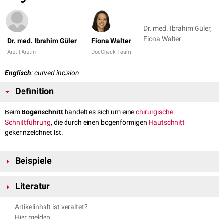
Dr. med. Ibrahim Güler,
Fiona Walter
Dr. med. Ibrahim Güler
Fiona Walter
Arzt | Ärztin
DocCheck Team
Englisch
: curved incision
Definition
Beim
Bogenschnitt
handelt es sich um eine
chirurgische
Schnittführung
, die durch einen bogenförmigen
Hautschnitt
gekennzeichnet ist.
Beispiele
Gynäkologische Eingriffe
: z.B.
periareolärer
Bogenschnitt
Literatur
Kocher-Kragenschnitt
Laparotomie
: z.B.
paraumbilikaler
Bogenschnitt
Pschyrembel - Bogenschnitt
, abgerufen am 24.01.2022
Artikelinhalt ist veraltet?
Hier melden