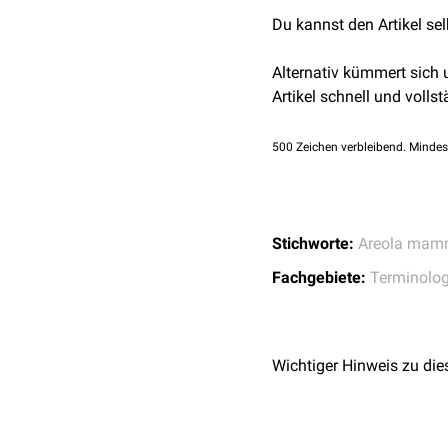
Mastopexie
,
Brustvergrö
Du kannst den Artikel se
siehe auch:
zirkumareolä
Alternativ kümmert sich
Artikel schnell und vollst
500
Zeichen verbleibend. Mindes
Stichworte:
Areola mam
Fachgebiete:
Terminolog
Wichtiger Hinweis zu die