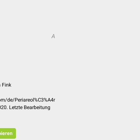
A
n Fink
.com/de/Periareol%C3%A4r
20. Letzte Bearbeitung
pieren