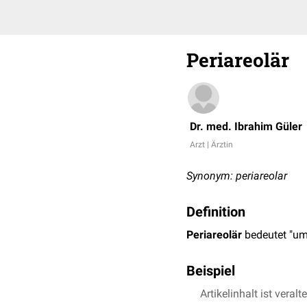
Periareolär
Dr. med. Ibrahim Güler
Arzt | Ärztin
Synonym: periareolar
Definition
Periareolär
bedeutet "um
Beispiel
Die Lagebezeichnung wir
Artikelinhalt ist veralt