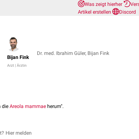
Was zeigt hierher
Ver
Artikel erstellen
Discord
Dr. med. Ibrahim Güler, Bijan Fink
Bijan Fink
Arzt | Ärztin
 die
Areola mammae
herum".
d meist zur Beschreibung der Schnittführung im Rahmen einer
et?
Hier melden