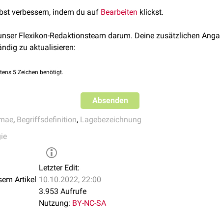
ßerung
) verwendet. Weiterhin existieren periareoläre
Abszesse
.
lbst verbessern, indem du auf
Bearbeiten
klickst.
r
 unser Flexikon-Redaktionsteam darum. Deine zusätzlichen Anga
ändig zu aktualisieren:
tens 5 Zeichen benötigt.
Absenden
mae
,
Begriffsdefinition
,
Lagebezeichnung
ie
Letzter Edit:
sem Artikel
10.10.2022, 22:00
3.953 Aufrufe
Nutzung:
BY-NC-SA