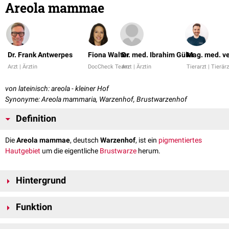
Areola mammae
Dr. Frank Antwerpes
Fiona Walter
Dr. med. Ibrahim Güler
Mag. med. ve
Arzt | Ärztin
DocCheck Team
Arzt | Ärztin
Tierarzt | Tierärz
von lateinisch: areola - kleiner Hof
Synonyme: Areola mammaria, Warzenhof, Brustwarzenhof
Definition
Die
Areola mammae
, deutsch
Warzenhof
, ist ein
pigmentiertes
Hautgebiet
um die eigentliche
Brustwarze
herum.
Hintergrund
Die Areola mammae weist kleine, runzlige Erhebungen (Tubercula
Funktion
areolae) auf, die durch dort lokalisierte
Talgdrüsen
, die
Glandulae
areolares
, aufgeworfen werden. Zusätzlich finden sich hier
Duftdrüsen
.
Der Warzenhof dient bei der
Erektion
der Brustwarze als Hautreserve -