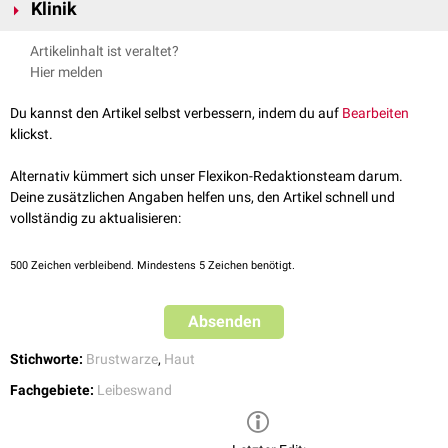
Im Subkutangewebe der Areole befindet sich der
Plexus venosus
Klinik
sein Durchmesser wird durch Kontraktion der
glatten Muskulatur
areolaris
.
verkleinert.
Die
operative
Anpassung oder
Rekonstruktion
der Areola mammae
Artikelinhalt ist veraltet?
bezeichnet man als
Areolaplastik
.
Hier melden
Du kannst den Artikel selbst verbessern, indem du auf
Bearbeiten
klickst.
Alternativ kümmert sich unser Flexikon-Redaktionsteam darum.
Deine zusätzlichen Angaben helfen uns, den Artikel schnell und
vollständig zu aktualisieren:
500
Zeichen verbleibend. Mindestens 5 Zeichen benötigt.
Absenden
Stichworte:
Brustwarze
,
Haut
Fachgebiete:
Leibeswand