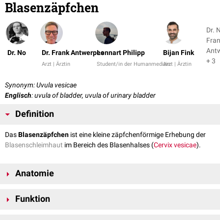
Blasenzäpfchen
Dr. N
Fra
Ant
Dr. No
Dr. Frank Antwerpes
Lennart Philipp
Bijan Fink
+ 3
Arzt | Ärztin
Student/in der Humanmedizin
Arzt | Ärztin
Synonym: Uvula vesicae
Englisch
: uvula of bladder, uvula of urinary bladder
Definition
Das
Blasenzäpfchen
ist eine kleine zäpfchenförmige Erhebung der
Blasenschleimhaut
im Bereich des Blasenhalses (
Cervix vesicae
).
Anatomie
Das Blasenzäpfchen befindet sich unmittelbar
posterosuperior
der
Funktion
inneren Harnröhrenmündung (
Meatus urethrae internus
). Es entsteht
durch einen
submukösen
Venenplexus
und ist beim Mann aufgrund des
Das Blasenzäpfchen dichtet die Blase von
dorsal
her gegenüber der