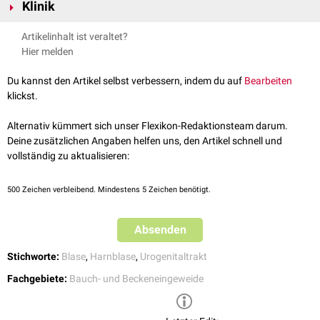
darunterliegenden mittleren Lappens der
Prostata
besonders
Klinik
Harnröhre (
Urethra
) ab und dient damit dem
Kontinenzerhalt
.
ausgeprägt. Die Muskelfasern, welche die Uvula im Laufe der
Miktion
Bei der
benignen Prostatahyperplasie
(BPH) ist die Uvula häufig
nach dorsal ziehen, werden auch als
Musculus retractor uvulae
Artikelinhalt ist veraltet?
vergrößert und verlegt dadurch die innere Harnröhrenmündung.
bezeichnet.
Hier melden
Dadurch kann es zu einer Störung der Blasenentleerung
(
Miktionsstörung
) kommen.
Du kannst den Artikel selbst verbessern, indem du auf
Bearbeiten
klickst.
Alternativ kümmert sich unser Flexikon-Redaktionsteam darum.
Deine zusätzlichen Angaben helfen uns, den Artikel schnell und
vollständig zu aktualisieren:
500
Zeichen verbleibend. Mindestens 5 Zeichen benötigt.
Absenden
Stichworte:
Blase
,
Harnblase
,
Urogenitaltrakt
Fachgebiete:
Bauch- und Beckeneingeweide