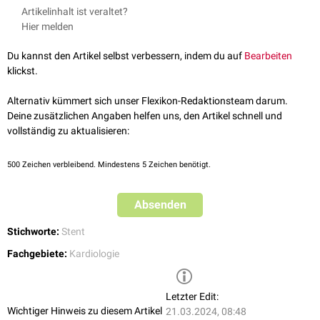
Resorbierbare Stents bestehen z.B. aus
Milchsäure
-
Polymeren
, die für
Artikelinhalt ist veraltet?
einen Zeitraum von drei bis sechs Monaten stabil bleiben und danach
Hier melden
innerhalb von zwei Jahren enzymatisch zu Wasser und Kohlendioxid
abgebaut werden. Weitere Materialien für resorbierbare Stents sind
Du kannst den Artikel selbst verbessern, indem du auf
Bearbeiten
Magnesium
und
Zinkverbindungen
.
klickst.
Alternativ kümmert sich unser Flexikon-Redaktionsteam darum.
Deine zusätzlichen Angaben helfen uns, den Artikel schnell und
vollständig zu aktualisieren:
500
Zeichen verbleibend. Mindestens 5 Zeichen benötigt.
Absenden
Stichworte:
Stent
Fachgebiete:
Kardiologie
Letzter Edit:
Wichtiger Hinweis zu diesem Artikel
21.03.2024, 08:48