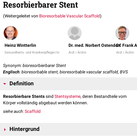
Resorbierbarer Stent
(Weitergeleitet von
Bioresorbable Vascular Scaffold
)
Heinz Wintterlin
Dr. med. Norbert Ostendorf
Dr. Frank 
Gesundheits- und Krankenpfleger/in
Arzt | Ärztin
Arzt | Ärztin
Synonym: bioresorbierbarer Stent
Englisch
: bioresorbable stent, bioresorbable vascular scaffold, BVS
Definition
Resorbierbare Stents
sind
Stentsysteme
, deren Bestandteile vom
Körper vollständig abgebaut werden können.
siehe auch
:
Scaffold
Hintergrund