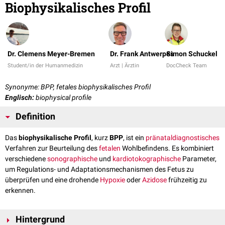
Biophysikalisches Profil
Dr. Clemens Meyer-Bremen
Dr. Frank Antwerpes
Simon Schuckel
Student/in der Humanmedizin
Arzt | Ärztin
DocCheck Team
Synonyme: BPP, fetales biophysikalisches Profil
Englisch:
biophysical profile
Definition
Das
biophysikalische Profil
, kurz
BPP
, ist ein
pränataldiagnostisches
Verfahren zur Beurteilung des
fetalen
Wohlbefindens. Es kombiniert
verschiedene
sonographische
und
kardiotokographische
Parameter,
um Regulations- und Adaptationsmechanismen des Fetus zu
überprüfen und eine drohende
Hypoxie
oder
Azidose
frühzeitig zu
erkennen.
Hintergrund