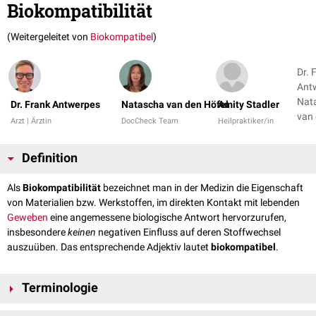
Biokompatibilität
(Weitergeleitet von
Biokompatibel
)
Dr. 
Ant
Nat
Dr. Frank Antwerpes
Natascha van den Höfel
Amity Stadler
van
Arzt | Ärztin
DocCheck Team
Heilpraktiker/in
Definition
Als
Biokompatibilität
bezeichnet man in der Medizin die Eigenschaft
von Materialien bzw. Werkstoffen, im direkten Kontakt mit lebenden
Geweben
eine angemessene biologische Antwort hervorzurufen,
insbesondere
keinen
negativen Einfluss auf deren Stoffwechsel
auszuüben. Das entsprechende Adjektiv lautet
biokompatibel
.
Terminologie
Der Begriff Biokompatibilität ist vom Anwendungskontext abhängig. Er