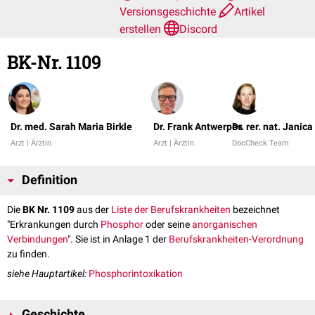
Versionsgeschichte
Artikel
erstellen
Discord
BK-Nr. 1109
Dr. med. Sarah Maria Birkle
Dr. Frank Antwerpes
Dr. rer. nat. Janica
Arzt | Ärztin
Arzt | Ärztin
DocCheck Team
Definition
Die
BK Nr. 1109
aus der
Liste der Berufskrankheiten
bezeichnet
"Erkrankungen durch
Phosphor
oder seine
anorganischen
Verbindungen
". Sie ist in Anlage 1 der
Berufskrankheiten-Verordnung
zu finden.
siehe Hauptartikel:
Phosphorintoxikation
Geschichte