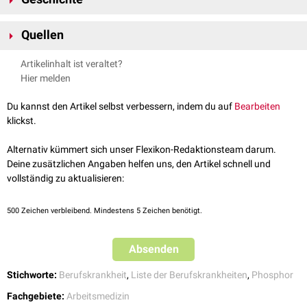
Die Erkrankung ist seit dem 01.07.1925 als
Berufskrankheit
anerkannt.
Quellen
Merkblatt zur BK Nr. 1109
, abgerufen am 26.9.22
Artikelinhalt ist veraltet?
G. Enderle, H-J. Seidel. Arbeitsmedizin, Fort- und Weiterbildung, Kurs
Hier melden
B, Urban & Fischer Verlag, 1. Auflage Sept. 2003, S. 160.
Du kannst den Artikel selbst verbessern, indem du auf
Bearbeiten
klickst.
Alternativ kümmert sich unser Flexikon-Redaktionsteam darum.
Deine zusätzlichen Angaben helfen uns, den Artikel schnell und
vollständig zu aktualisieren:
500
Zeichen verbleibend. Mindestens 5 Zeichen benötigt.
Absenden
Stichworte:
Berufskrankheit
,
Liste der Berufskrankheiten
,
Phosphor
Fachgebiete:
Arbeitsmedizin