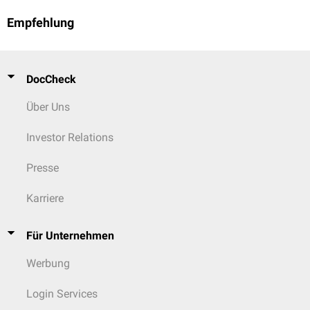
Empfehlung
DocCheck
Über Uns
Investor Relations
Presse
Karriere
Für Unternehmen
Werbung
Login Services