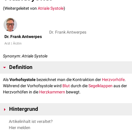
(Weitergeleitet von
Atriale Systole
)
Dr. Frank Antwerpes
Dr. Frank Antwerpes
Arzt | Ärztin
Synonym: Atriale Systole
Definition
Als
Vorhofsystole
bezeichnet man die Kontraktion der
Herzvorhöfe
.
Während der Vorhofsystole wird
Blut
durch die
Segelklappen
aus der
Herzvorhöfen in die
Herzkammern
bewegt.
Hintergrund
Bedingt durch die Überleitungsverzögerung im
AV-Knoten
erfolgt die
Artikelinhalt ist veraltet?
Vorhofsystole zeitlich versetzt
vor
der
Kammersystole
. Dadurch wird die
Hier melden
Füllung der Herzkammern verbessert.