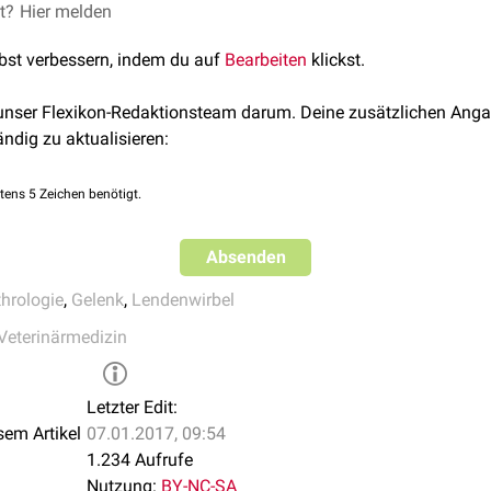
tmals im Alter durch
Verknöcherungen
ankylotisch
werden.
et?
, Hans Geyer, and Uwe Gille, eds. Anatomie für die Tiermedizin.
Hier melden
nkin, Maria. Anatomie des aktiven & passiven Bewegungsapparat
lbst verbessern, indem du auf
Bearbeiten
klickst.
. Vienna Academic Press, 2016
 unser Flexikon-Redaktionsteam darum. Deine zusätzlichen Anga
ändig zu aktualisieren:
tens 5 Zeichen benötigt.
Absenden
thrologie
,
Gelenk
,
Lendenwirbel
Veterinärmedizin
Letzter Edit:
sem Artikel
07.01.2017, 09:54
1.234 Aufrufe
Nutzung:
BY-NC-SA