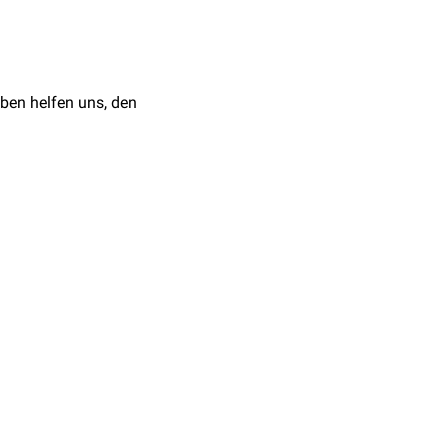
 Enke, 2015
es der Haussäugetiere.
ben helfen uns, den