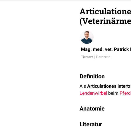
Articulation
(Veterinärme
Mag. med. vet. Patrick
Tierarzt | Tierärztin
Definition
Als
Articulationes inter
Lendenwirbel
beim
Pferd
Anatomie
Beim Pferd findet man o
Literatur
Lendenwirbels
echte Gele