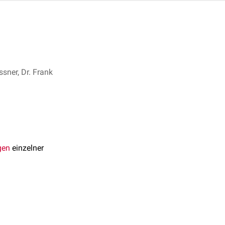
sner, Dr. Frank
gen
einzelner
 denen des 4. und 5.
les bezeichnet werden.