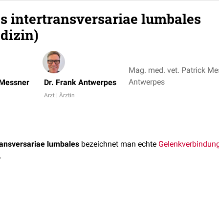
es intertransversariae lumbales
dizin)
Mag. med. vet. Patrick Mes
Antwerpes
 Messner
Dr. Frank Antwerpes
Arzt | Ärztin
transversariae lumbales
bezeichnet man echte
Gelenkverbindun
.
ftmals zwischen den
Querfortsätzen
des 5. und 6. bzw. zwischen
nkverbindungen, die als Articulationes intertranversariae lumba