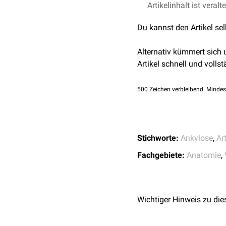
Diese Gelenke können of
Artikelinhalt ist veralt
Salomon, Franz-Viktor
Messner, Patrick, Re
Du kannst den Artikel se
Band II (Arthrologie)
Alternativ kümmert sich
Artikel schnell und vollst
500
Zeichen verbleibend. Mindes
Stichworte:
Ankylose
,
Ar
Fachgebiete:
Anatomie
,
Wichtiger Hinweis zu die