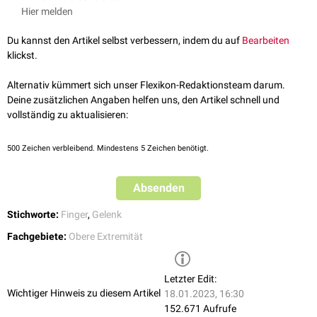
Articulatio interphalangealis proximalis
(Fingermittelgelenk, PIP)
Atlas in einem Band (De Gruyter Studium) (19th totaly rev. ed.), De
Hier melden
Articulatio interphalangealis distalis
(Fingerendgelenk, DIP)
Gruyter, 2012
Hirt et al., Anatomie und Biomechanik der Hand (4. vollständig
Der Daumen (Digitus I) besitzt nur ein Interphalangealgelenk, da er nur
Du kannst den Artikel selbst verbessern, indem du auf
Bearbeiten
überarbeitete Auflage), Thieme Verlag, 2021
eine proximale und eine distale Phalanx aufweist.
klickst.
Bänder
Alternativ kümmert sich unser Flexikon-Redaktionsteam darum.
Die Gelenkkapsel ist durch folgende
Bänder
verstärkt:
Deine zusätzlichen Angaben helfen uns, den Artikel schnell und
vollständig zu aktualisieren:
Ligamenta collateralia
(Kollateralbänder)
Ligamenta collateralia accessoria
(akzessorische Kollateralbänder)
Ligamenta phalangoglenoidalia
500
Zeichen verbleibend. Mindestens 5 Zeichen benötigt.
Ligamenta palmaria
("palmare Platte")
Aponeurosis dorsalis digitorum manus
(Dorsalaponeurose der
Absenden
Finger)
Stichworte:
Finger
,
Gelenk
Fachgebiete:
Obere Extremität
Letzter Edit:
Wichtiger Hinweis zu diesem Artikel
18.01.2023, 16:30
152.671 Aufrufe