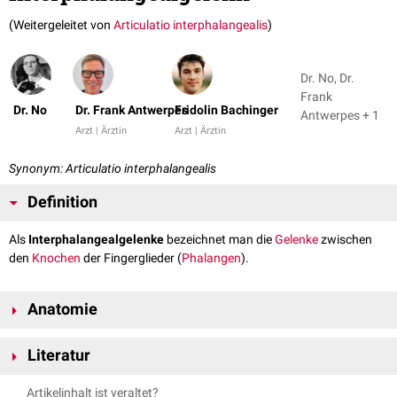
(Weitergeleitet von
Articulatio interphalangealis
)
Dr. No, Dr.
Frank
Dr. No
Dr. Frank Antwerpes
Fridolin Bachinger
Antwerpes + 1
Arzt | Ärztin
Arzt | Ärztin
Synonym: Articulatio interphalangealis
Definition
Als
Interphalangealgelenke
bezeichnet man die
Gelenke
zwischen
den
Knochen
der Fingerglieder (
Phalangen
).
Anatomie
Bei den Interphalangealgelenken handelt es sich um
Scharniergelenke
.
Literatur
Die
Finger
(Digiti) II-V bestehen aus 3 Phalangen, deshalb gibt es
zwischen ihnen jeweils zwei Interphalangealgelenke. Man unterscheidet:
Anderhuber et al., Waldeyer - Anatomie des Menschen: Lehrbuch und
Artikelinhalt ist veraltet?