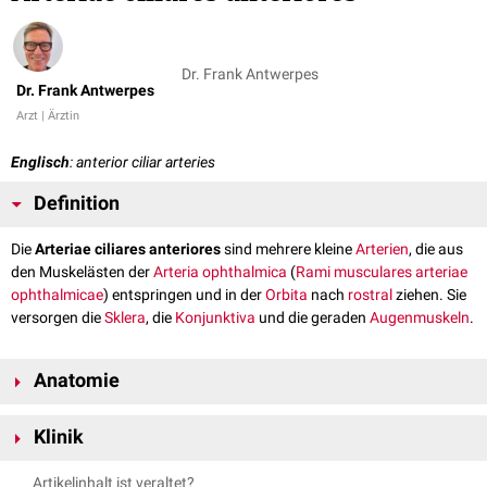
Dr. Frank Antwerpes
Dr. Frank Antwerpes
Arzt | Ärztin
Englisch
: anterior ciliar arteries
Definition
Die
Arteriae ciliares anteriores
sind mehrere kleine
Arterien
, die aus
den Muskelästen der
Arteria ophthalmica
(
Rami musculares arteriae
ophthalmicae
) entspringen und in der
Orbita
nach
rostral
ziehen. Sie
versorgen die
Sklera
, die
Konjunktiva
und die geraden
Augenmuskeln
.
Anatomie
Die Arteriae ciliares anteriores begleiten die äußeren Augenmuskeln und
Klinik
laufen nach rostral zur Ventralfläche des
Bulbus oculi
. Dort speisen sie
die feinen
Blutgefäße
der Konjunktiva und
Subkonjunktiva
und
Die Erweiterung der Arteriae ciliares anteriores bei
Entzündungen
ist die
Artikelinhalt ist veraltet?
durchbohren schließlich die
perikorneale
Sklera
, um sich mit dem
Circulus