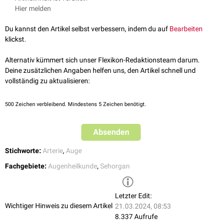
morphologische Grundlage der
ziliaren Injektion
.
Hier melden
arteriosus iridis major
des Auges zu vereinen.
Du kannst den Artikel selbst verbessern, indem du auf
Bearbeiten
klickst.
Alternativ kümmert sich unser Flexikon-Redaktionsteam darum.
Deine zusätzlichen Angaben helfen uns, den Artikel schnell und
vollständig zu aktualisieren:
500
Zeichen verbleibend. Mindestens 5 Zeichen benötigt.
Absenden
Stichworte:
Arterie
,
Auge
Fachgebiete:
Augenheilkunde
,
Sehorgan
Letzter Edit:
Wichtiger Hinweis zu diesem Artikel
21.03.2024, 08:53
8.337 Aufrufe