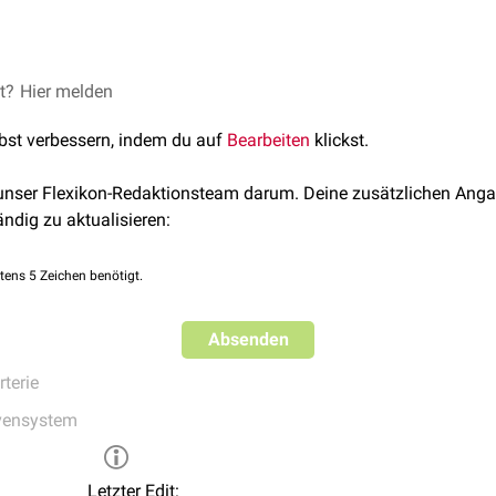
erior tritt aus der
Fissura Sylvii
aus und läuft über den Temporal
laris
hervorgehen.
terior versorgt das vordere Drittel des
et?
Hier melden
Gyrus temporalis superior
,
lbst verbessern, indem du auf
Bearbeiten
klickst.
 unser Flexikon-Redaktionsteam darum. Deine zusätzlichen Anga
ändig zu aktualisieren:
tens 5 Zeichen benötigt.
Absenden
rterie
vensystem
Letzter Edit: