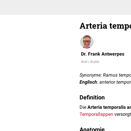
Arteria tempo
Dr. Frank Antwerpes
Arzt | Ärztin
Synonyme: Ramus tempora
Englisch
: anterior tempor
Definition
Die
Arteria temporalis a
Temporallappen
versorgt
Anatomie