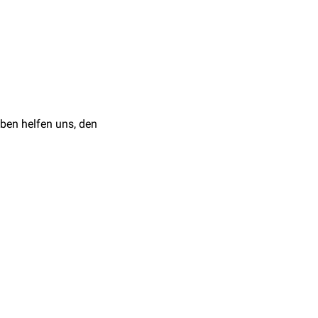
lappen. Aus ihr kann als
medius
und
inferior
.
ben helfen uns, den