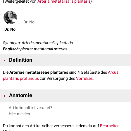
(Weitergeleitet von
Arteria metatarsalis plantaris
)
Dr. No
Dr. No
Synonym: Arteria metatarsalis plantaris
Englisch
: plantar metatarsal arteries
Definition
Die
Arteriae metatarseae plantares
sind 4 Gefäßäste des
Arcus
plantaris profundus
zur Versorgung des
Vorfußes
.
Anatomie
Die Arteriae metatarseae plantares laufen zwischen den
Ossa
Artikelinhalt ist veraltet?
metatarsalia
nach
distal
und stehen dabei in engem Kontakt zu den
Hier melden
Musculi interossei plantares
. Aus ihnen gehen jeweils zwei
Arteriae
digitales plantares propriae
hervor, welche die
medial
und
laterale
Seite
Du kannst den Artikel selbst verbessern, indem du auf
Bearbeiten
der
Zehen
versorgen.