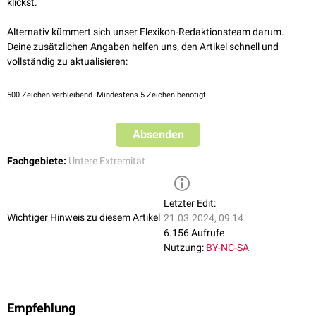
klickst.
Kurz vor Ihrer Teilungsstelle entsenden Sie einen Ast, der mit der
entsprechenden
Arteria metatarsea dorsalis
anastomosiert
.
Alternativ kümmert sich unser Flexikon-Redaktionsteam darum.
Deine zusätzlichen Angaben helfen uns, den Artikel schnell und
Die erste Arteria metatarsea plantaris entspringt an der
vollständig zu aktualisieren:
Vereinigungsstelle der
Arteria plantaris lateralis
mit der
Arteria plantaris
profunda
und entsendet einen zusätzlichen Ast, der die
mediale
Seite der
Großzehe
versorgt.
500
Zeichen verbleibend. Mindestens 5 Zeichen benötigt.
Absenden
Fachgebiete:
Untere Extremität
Letzter Edit:
Wichtiger Hinweis zu diesem Artikel
21.03.2024, 09:14
6.156 Aufrufe
Nutzung:
BY-NC-SA
Empfehlung