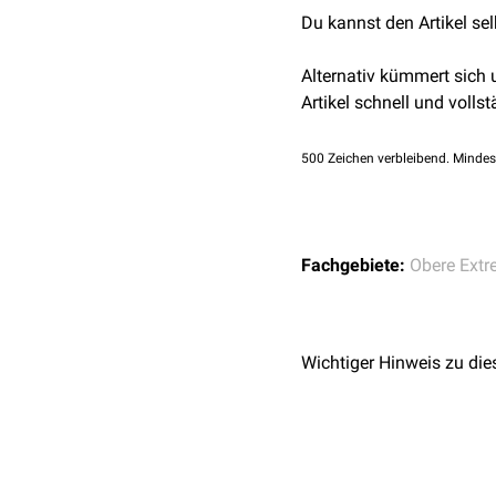
aus der Arteria radialis.
Du kannst den Artikel se
Daumens
und des
Zeigef
Alternativ kümmert sich
Artikel schnell und vollst
500
Zeichen verbleibend. Mindes
Fachgebiete:
Obere Extr
Wichtiger Hinweis zu die