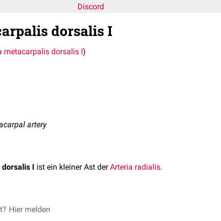
Discord
rpalis dorsalis I
a metacarpalis dorsalis I
)
tacarpal artery
dorsalis I
ist ein kleiner Ast der
Arteria radialis
.
dorsalis I entspringt zwischen den beiden Köpfen des
et?
Hier melden
Musculus 