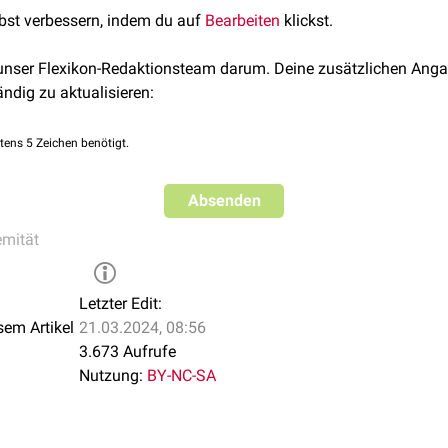
 Er teilt sich fast unmittelbar in zwei Äste auf, welche die gegenü
lbst verbessern, indem du auf
Bearbeiten
klickst.
ingers
versorgen.
 unser Flexikon-Redaktionsteam darum. Deine zusätzlichen Anga
ändig zu aktualisieren:
tens 5 Zeichen benötigt.
Absenden
emität
Letzter Edit:
sem Artikel
21.03.2024, 08:56
3.673 Aufrufe
Nutzung:
BY-NC-SA