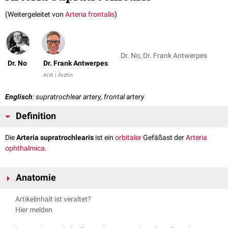
(Weitergeleitet von
Arteria frontalis
)
Dr. No, Dr. Frank Antwerpes
Dr. No
Dr. Frank Antwerpes
Arzt | Ärztin
Englisch
: supratrochlear artery, frontal artery
Definition
Die
Arteria supratrochlearis
ist ein
orbitaler
Gefäßast der
Arteria
ophthalmica
.
Anatomie
Die Arteria supratrochlearis ist einer der drei Endäste der Arteria
Artikelinhalt ist veraltet?
ophthalmica. Sie verlässt gemeinsam mit der
Vena supratrochlearis
die
Hier melden
Orbita
in ihrem oberen
medialen
Quadranten durch die
Incisura frontalis
.
Dicht unterhalb durchbohrt der
Nervus supratrochlearis
das
Septum