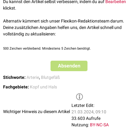
Du kannst den Artikel selbst verbessern, indem du auf
Bearbeiten
orbitale
.
klickst.
Danach zieht das Gefäß nach
superior
und steigt dann zur
Stirn
auf. Es
versorgt hier die
Haut
der
Regio frontalis
, die
mimische Muskulatur
und
Alternativ kümmert sich unser Flexikon-Redaktionsteam darum.
das
Periost
. Die Arteria supratrochlearis anastomosiert mit der
Arteria
Deine zusätzlichen Angaben helfen uns, den Artikel schnell und
supraorbitalis
und mit dem gleichnamigen Gefäß der Gegenseite.
vollständig zu aktualisieren:
500
Zeichen verbleibend. Mindestens 5 Zeichen benötigt.
Absenden
Stichworte:
Arterie
,
Blutgefäß
Fachgebiete:
Kopf und Hals
Letzter Edit:
Wichtiger Hinweis zu diesem Artikel
21.03.2024, 09:10
33.603 Aufrufe
Nutzung:
BY-NC-SA