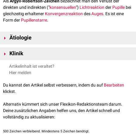
Als
Argyll-Robertson-Zeichen
bezeichnet man den Verlust der
direkten und indirekten ("
konsensuellen
")
Lichtreaktion
der
Pupille
bei
gleichzeitig erhaltener
Konvergenzreaktion
des
Auges
. Es ist eine
Form der
Pupillenstarre
.
Ätiologie
Als Ursache werden
Mittelhirnläsionen
im Rahmen einer
Neurolues
Klinik
angesehen. Es soll die Verbindung zwischen dem
Nucleus praetectalis
olivaris
und dem
Edinger-Westphal-Kern
betroffen sein. Die
Beim Argyll-Robertson-Zeichen handelt es sich in der Regel um eine
Artikelinhalt ist veraltet?
Pathophysiologie ist jedoch nicht vollständig geklärt.
beidseitige Störung. Ein einseitiges Argyll-Robertson-Zeichen tritt nur
Hier melden
extrem selten auf, von manchen Autoren wird seine Existenz bestritten.
Es liegen seitengleich enge und entrundete Pupillen vor, die nicht oder nur
Du kannst den Artikel selbst verbessern, indem du auf
Bearbeiten
schlecht auf Licht reagieren. Bei
Nahakkomodation
verengen sich die
klickst.
Pupillen jedoch.
Alternativ kümmert sich unser Flexikon-Redaktionsteam darum.
Deine zusätzlichen Angaben helfen uns, den Artikel schnell und
vollständig zu aktualisieren:
500
Zeichen verbleibend. Mindestens 5 Zeichen benötigt.