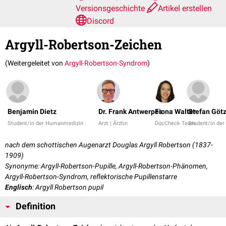
Versionsgeschichte
Artikel erstellen
Discord
Argyll-Robertson-Zeichen
(Weitergeleitet von
Argyll-Robertson-Syndrom
)
Benjamin Dietz
Dr. Frank Antwerpes
Fiona Walter
Stefan Göt
Student/in der Humanmedizin
Arzt | Ärztin
DocCheck Team
Student/in de
nach dem schottischen Augenarzt Douglas Argyll Robertson (1837-
1909)
Synonyme: Argyll-Robertson-Pupille, Argyll-Robertson-Phänomen,
Argyll-Robertson-Syndrom, reflektorische Pupillenstarre
Englisch
: Argyll Robertson pupil
Definition