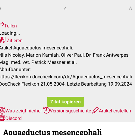
A
A
A
Teilen
Loading...
Zitieren
Artikel Aquaeductus mesencephali:
Nils Nicolay, Marlon Kamlah, Oliver Paul, Dr. Frank Antwerpes,
Mag. med. vet. Patrick Messner et al.
Abrufbar unter:
https://flexikon.doccheck.com/de/Aquaeductus_mesencephali
DocCheck Flexikon 21.05.2004. Letzte Bearbeitung 19.09.2024
Zitat kopieren
Was zeigt hierher
Versionsgeschichte
Artikel erstellen
Discord
Aquaeductus mesencephali