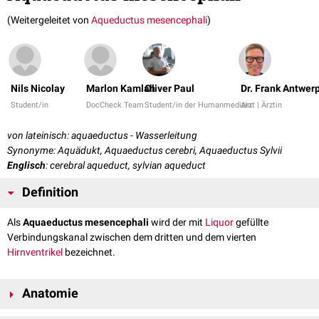
(Weitergeleitet von
Aqueductus mesencephali
)
Nils Nicolay
Marlon Kamlah
Oliver Paul
Dr. Frank Antwer
Student/in
DocCheck Team
Student/in der Humanmedizin
Arzt | Ärztin
von lateinisch: aquaeductus - Wasserleitung
Synonyme: Aquädukt, Aquaeductus cerebri, Aquaeductus Sylvii
Englisch
: cerebral aqueduct, sylvian aqueduct
Definition
Als
Aquaeductus mesencephali
wird der mit
Liquor
gefüllte
Verbindungskanal zwischen dem dritten und dem vierten
Hirnventrikel
bezeichnet.
Anatomie
Der Aquaeductus mesencephali verläuft
medial
auf der Rückseite des