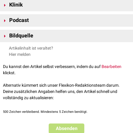
Klinik
Mesencephalon
bis zur
Rautengrube
, wo er sich zum vierten Ventrikel
(
Ventriculus quartus
) erweitert. Entgegen den Ventrikeln ist er nicht von
Wird der Aquaeductus mesencephali verengt (z.B. durch einen
Teilen des
Plexus choroideus
überzogen. Zirkulär um den Aqueductus
Podcast
benachbarten
Tumor
), kann das Hirnwasser nicht mehr ungehindert
herum liegt das
zentrale Höhlengrau
(Substantia grisea
abfließen. Es kommt zu einem erhöhten
intrakraniellen Druck
. Eine
periaqueductalis). Am Eingang des Aquaeductus mesencephali im
Aquäduktstenose
macht sich durch
Hirndruckzeichen
bemerkbar und
Bildquelle
dorsokaudalen
Abschnitt des 3. Hirnventrikels liegt das
Organum
kann unbehandelt zum
Koma
oder zum
Tod
führen.
subcommissurale
.
Bildquelle Podcast: © Midjourney
Artikelinhalt ist veraltet?
Hier melden
Du kannst den Artikel selbst verbessern, indem du auf
Bearbeiten
klickst.
FlexTalk - Die Hirnventrikel
Alternativ kümmert sich unser Flexikon-Redaktionsteam darum.
Deine zusätzlichen Angaben helfen uns, den Artikel schnell und
vollständig zu aktualisieren:
500
Zeichen verbleibend. Mindestens 5 Zeichen benötigt.
Absenden