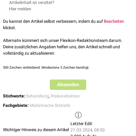
Artikelinhalt ist veraltet?
auf
pathologische
Ereignisse in Abhängigkeit von der Therapiedauer.
Hier melden
Eine kleine NNT bedeutet eine hohe Risikoreduktion, da bereits nach
kurzer Behandlungszeit das Therapieziel erreicht ist. Eine hohe NNT stellt
Du kannst den Artikel selbst verbessern, indem du auf
Bearbeiten
im Umkehrschluss eine niedrige Risikoreduktion dar. Es bedarf einer
klickst.
langen und umfangreichen Therapie, bis das Ziel - wenn überhaupt -
erreicht ist. Abgrenzend hiervon existiert auch die Kennziffer
NNS
Alternativ kümmert sich unser Flexikon-Redaktionsteam darum.
(numbers needed to screen). Hierbei soll die NNT in Relation zu der
Deine zusätzlichen Angaben helfen uns, den Artikel schnell und
Anzahl an Behandlungen gesetzt werden, ab denen diese für den
vollständig zu aktualisieren:
Patienten wiederum schädlich werden.
500
Zeichen verbleibend. Mindestens 5 Zeichen benötigt.
Absenden
Stichworte:
Behandlung
,
Risikoreduktion
Fachgebiete:
Medizinische Statistik
Letzter Edit:
Wichtiger Hinweis zu diesem Artikel
21.03.2024, 08:50