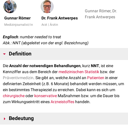
Gunnar Römer, Dr.
Frank Antwerpes
Gunnar Römer
Dr. Frank Antwerpes
Medizinjournalist/in
Arzt | Ärztin
Englisch
: number needed to treat
Abk.: NNT (abgeleitet von der engl. Bezeichnung)
Definition
Die
Anzahl der notwendigen Behandlungen
, kurz
NNT
, ist eine
Kennziffer aus dem Bereich der
medizinischen Statistik
bzw. der
Präventivmedizin
. Sie gibt an, welche Anzahl an
Patienten
in einer
definierten Zeiteinheit (z.B. 6 Monate) behandelt werden müssen, um
ein bestimmtes Therapieziel zu erreichen. Dabei kann es sich um
chirurgische
oder
konservative
Maßnahmen bzw. um die Dauer bis
zum Wirkungseintritt eines
Arzneistoffes
handeln.
Bedeutung
Die NNT erlaubt Aussagen über das Maß der Risikoreduktion im Hinblick