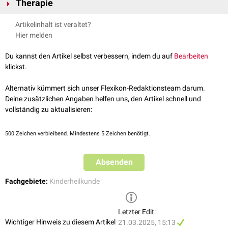
Therapie
Fällen besteht zwischen Zunge und Mundboden nur eine dünne
Schleimhautmembran, in ausgeprägten Fällen heftet die Zunge dem
Frenotomie
Artikelinhalt ist veraltet?
Mundboden flächig an. In klinisch apparenten Fällen sieht man folgende
Frenuloplastik
Hier melden
Symptome:
kurzes, dickes Zungenbändchen
Du kannst den Artikel selbst verbessern, indem du auf
Bearbeiten
eingedellte, stumpfe, zweigeteilte Zungenspitze
klickst.
Gestörte Aufnahme der
Muttermilch
beim Säugling
Sprechstörungen
Alternativ kümmert sich unser Flexikon-Redaktionsteam darum.
Deine zusätzlichen Angaben helfen uns, den Artikel schnell und
vollständig zu aktualisieren:
500
Zeichen verbleibend. Mindestens 5 Zeichen benötigt.
Absenden
Fachgebiete:
Kinderheilkunde
Letzter Edit:
Wichtiger Hinweis zu diesem Artikel
21.03.2025, 15:13