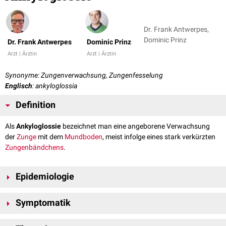
Dr. Frank Antwerpes,
Dominic Prinz
Dr. Frank Antwerpes
Dominic Prinz
Arzt | Ärztin
Arzt | Ärztin
Synonyme: Zungenverwachsung, Zungenfesselung
Englisch
: ankyloglossia
Definition
Als
Ankyloglossie
bezeichnet man eine angeborene Verwachsung
der
Zunge
mit dem
Mundboden
, meist infolge eines stark verkürzten
Zungenbändchens
.
Epidemiologie
Die Häufigkeit einer Ankyloglossie wird mit 1-5 % aller Neugeborenen
Symptomatik
angegeben, wobei bei Müttern mit
Kokain
-Drogenabusus ein höhere
Inzidenz
auftritt.
Die Symptomatik ist abhänig vom Grad der Verwachsung. In leichten