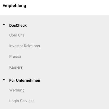
Empfehlung
DocCheck
Über Uns
Investor Relations
Presse
Karriere
Für Unternehmen
Werbung
Login Services