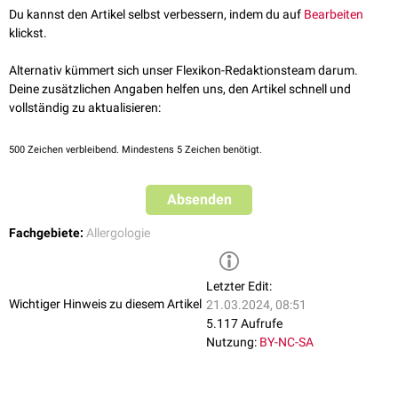
Dies hat zur Folge, dass eine
Therapie
mit Allergoiden schneller
Du kannst den Artikel selbst verbessern, indem du auf
Bearbeiten
durchgeführt werden kann, als mit nativen Allergenen, da die notwendige
klickst.
Steigerung der
Dosis
viel schneller durchgeführt werden kann.
Alternativ kümmert sich unser Flexikon-Redaktionsteam darum.
Deine zusätzlichen Angaben helfen uns, den Artikel schnell und
vollständig zu aktualisieren:
500
Zeichen verbleibend. Mindestens 5 Zeichen benötigt.
Absenden
Fachgebiete:
Allergologie
Letzter Edit:
Wichtiger Hinweis zu diesem Artikel
21.03.2024, 08:51
5.117 Aufrufe
Nutzung:
BY-NC-SA