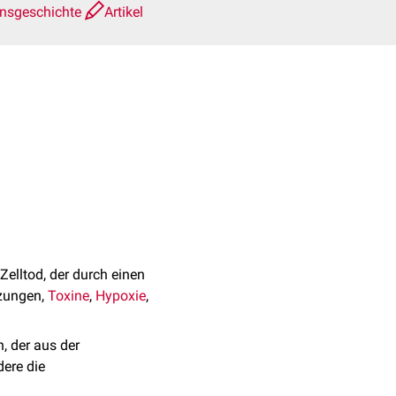
onsgeschichte
Artikel
n Zelltod, der durch einen
tzungen,
Toxine
,
Hypoxie
,
, der aus der
ere die