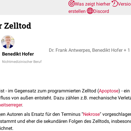
Was zeigt hierher
Versi
erstellen
Discord
 Zelltod
Dr. Frank Antwerpes, Benedikt Hofer + 1
Benedikt Hofer
Nichtmedizinischer Beruf
ist - im Gegensatz zum programmierten Zelltod (
Apoptose
) - ei
fluss von außen entsteht. Dazu zählen z.B. mechanische Verle
eitserreger
.
gen Autoren als Ersatz für den Terminus "
Nekrose
" vorgeschlagen
stammt und eher die sekundären Folgen des Zelltods, insbesond
ichnet.