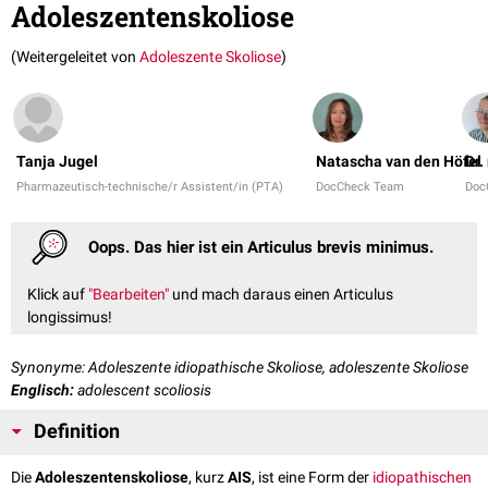
Adoleszentenskoliose
(Weitergeleitet von
Adoleszente Skoliose
)
Tanja Jugel
Natascha van den Höfel
Dr.
Pharmazeutisch-technische/r Assistent/in (PTA)
DocCheck Team
Doc
Oops. Das hier ist ein Articulus brevis minimus.
Klick auf
"Bearbeiten"
und mach daraus einen Articulus
longissimus!
Synonyme: Adoleszente idiopathische Skoliose, adoleszente Skoliose
Englisch:
adolescent scoliosis
Definition
Die
Adoleszentenskoliose
, kurz
AIS
, ist eine Form der
idiopathischen