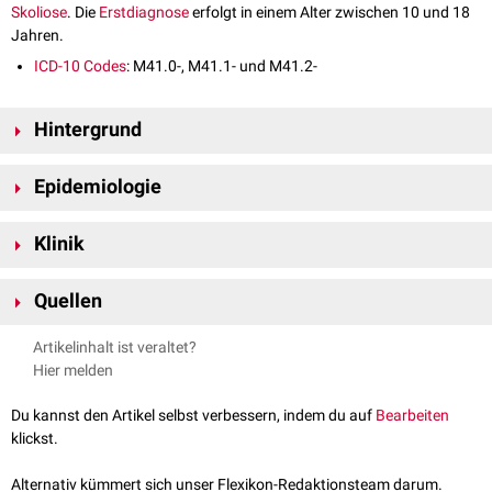
Skoliose
. Die
Erstdiagnose
erfolgt in einem Alter zwischen 10 und 18
Jahren.
ICD-10 Codes
: M41.0-, M41.1- und M41.2-
Hintergrund
Die idiopathische Skoliose wird nach Alter der
Diagnose
unterteilt in:
Epidemiologie
Säuglingsskoliose
Infantile Skoliose
Die
Prävalenz
der Adoleszentenskoliose wird mit 0,47 bis 5,2 %
Juvenile Skoliose
Klinik
angegeben.
Mädchen
sind häufiger betroffen. Die Adoleszentenskoliose
Adoleszentenskoliose
ist die häufigste Form der idiopathischen Skoliose.
Die Adoleszentenskoliose tritt in verschiedenen Schweregraden auf,
Quellen
wobei die leichte Skoliose als Normvariante gilt. Moderate Skoliosen ( 20°
bis 50°) werden i.d.R. durch das Tragen eines
Korsetts
therapiert. Bei
Universität Magdeburg –
Infantile / Juvenile Scoliosis / Adolescent
Artikelinhalt ist veraltet?
schweren Adoleszentenskoliosen ist ein operativer Eingriff indiziert.
Scoliosis
, abgerufen am 27.05.2024
Hier melden
Sk2-Leitlinie –
Adoleszente Idiopathische Skoliose
, abgerufen am
27.05.2024
Du kannst den Artikel selbst verbessern, indem du auf
Bearbeiten
klickst.
Alternativ kümmert sich unser Flexikon-Redaktionsteam darum.