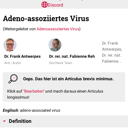
Discord
Adeno-assoziiertes Virus
(Weitergeleitet von
Adenoassoziiertes Virus
)
Dr. Frank
Antwerpes,
Dr. rer. nat.
Dr. Frank Antwerpes
Dr. rer. nat. Fabienne Reh
Fabienne
Arzt | Ärztin
DocCheck Team
Reh
Oops. Das hier ist ein Articulus brevis minimus.
Klick auf
"Bearbeiten"
und mach daraus einen Articulus
longissimus!
Englisch
: adeno-associated virus
Definition