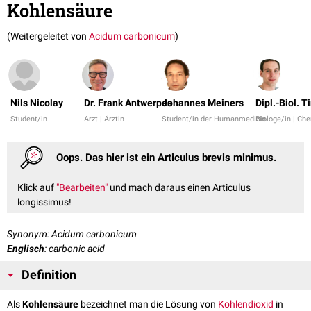
Kohlensäure
(Weitergeleitet von
Acidum carbonicum
)
Nils Nicolay
Dr. Frank Antwerpes
Johannes Meiners
Dipl.-Biol. 
Student/in
Arzt | Ärztin
Student/in der Humanmedizin
Biologe/in | Ch
Oops. Das hier ist ein Articulus brevis minimus.
Klick auf
"Bearbeiten"
und mach daraus einen Articulus
longissimus!
Synonym: Acidum carbonicum
Englisch
: carbonic acid
Definition
Als
Kohlensäure
bezeichnet man die Lösung von
Kohlendioxid
in