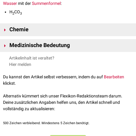
Wasser
mit der
Summenformel
:
H
CO
2
3
Chemie
Kohlensäure steht immer in einem Gleichgewicht zu Kohlendioxid, da
Medizinische Bedeutung
sich das
Gas
nur schlecht in Wasser löst. Kohlensäure kann deswegen
nicht in reiner Form synthetisiert werden:
Im Blut gelöste Kohlensäure steht mit ihrem einprotonigen Salz, dem
Artikelinhalt ist veraltet?
H
CO
<---> H
O + CO
Bicarbonat
im Gleichgewicht und bildet eines der wichtigsten
2
3
2
2
Hier melden
Puffersysteme
.
Als zweiprotonige Säure hat Kohlensäure zwei Salze,
Hydrogencarbonat
-
2-
(HCO
) und
Carbonat
(CO
).
siehe auch:
Bicarbonatpuffer
Du kannst den Artikel selbst verbessern, indem du auf
Bearbeiten
3
3
klickst.
Alternativ kümmert sich unser Flexikon-Redaktionsteam darum.
Deine zusätzlichen Angaben helfen uns, den Artikel schnell und
vollständig zu aktualisieren:
500
Zeichen verbleibend. Mindestens 5 Zeichen benötigt.