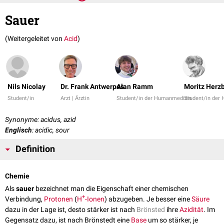
Sauer
(Weitergeleitet von
Acid
)
Nils Nicolay
Dr. Frank Antwerpes
Alan Ramm
Moritz Herz
Student/in
Arzt | Ärztin
Student/in der Humanmedizin
Student/in der
Synonyme: acidus, azid
Englisch
: acidic, sour
Definition
Chemie
Als
sauer
bezeichnet man die Eigenschaft einer chemischen
+
Verbindung,
Protonen
(
H
-Ionen
) abzugeben. Je besser eine
Säure
dazu in der Lage ist, desto stärker ist nach
Brönsted
ihre
Azidität
. Im
Gegensatz dazu, ist nach Brönstedt eine
Base
um so stärker, je