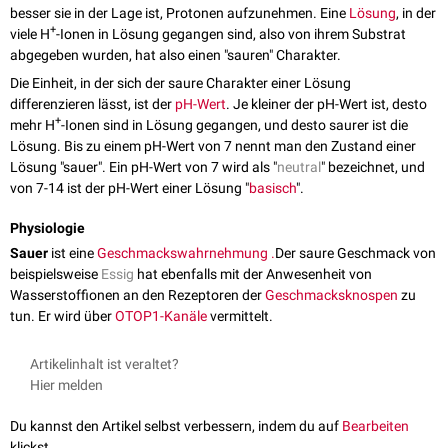
besser sie in der Lage ist, Protonen aufzunehmen. Eine
Lösung
, in der
+
viele H
-Ionen in Lösung gegangen sind, also von ihrem Substrat
abgegeben wurden, hat also einen "sauren" Charakter.
Die Einheit, in der sich der saure Charakter einer Lösung
differenzieren lässt, ist der
pH-Wert
. Je kleiner der pH-Wert ist, desto
+
mehr H
-Ionen sind in Lösung gegangen, und desto saurer ist die
Lösung. Bis zu einem pH-Wert von 7 nennt man den Zustand einer
Lösung "sauer". Ein pH-Wert von 7 wird als "
neutral
" bezeichnet, und
von 7-14 ist der pH-Wert einer Lösung "
basisch
".
Physiologie
Sauer
ist eine
Geschmackswahrnehmung .
Der saure Geschmack von
beispielsweise
Essig
hat ebenfalls mit der Anwesenheit von
Wasserstoffionen an den Rezeptoren der
Geschmacksknospen
zu
tun. Er wird über
OTOP1-Kanäle
vermittelt.
Artikelinhalt ist veraltet?
Hier melden
Du kannst den Artikel selbst verbessern, indem du auf
Bearbeiten
klickst.