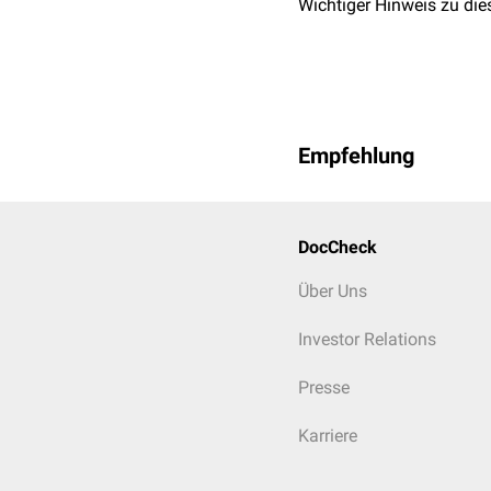
Wichtiger Hinweis zu die
Empfehlung
DocCheck
Über Uns
Investor Relations
Presse
Karriere