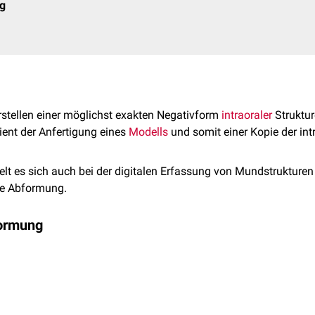
ng
rstellen einer möglichst exakten Negativform
intraoraler
Struktur
dient der Anfertigung eines
Modells
und somit einer Kopie der int
elt es sich auch bei der digitalen Erfassung von Mundstrukturen 
e Abformung.
formung
rmung wird mit einem
Abformlöffel
und unterschiedlichen Abform
ativ des Kiefers, welches in der weiteren Verarbeitung zu einem
usätzlich ein
Bissregistrat
mittels
Gesichtsbogen
oder
Wachsbi
rfolgt entweder direkt mit einem Intraoralscanner oder indirekt 
können direkt weiterverarbeitet, versendet oder mit einem 3D-Dr
tige Abformung
Zweiz
werden mit einem einzigen Abformwerkstoff (z.B.
Alginat
) dur