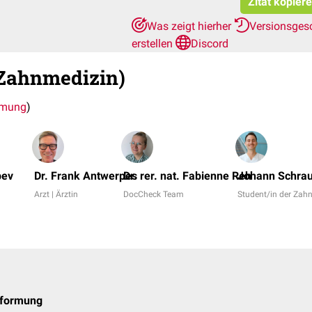
Zitat kopier
Was zeigt hierher
Versionsges
erstellen
Discord
Zahnmedizin)
rmung
)
bev
Dr. Frank Antwerpes
Dr. rer. nat. Fabienne Reh
Johann Schra
Arzt | Ärztin
DocCheck Team
Student/in der Zah
bformung