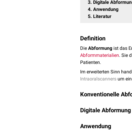
3
Digitale Abformu
4
Anwendung
5
Literatur
Definition
Die
Abformung
ist das E
Abformmaterialien
. Sie 
Patienten.
Im erweiterten Sinn hand
Intraoralscanners
um ein
Konventionelle Ab
Die konventionelle Abfo
Digitale Abformung
Dadurch entsteht ein Neg
Je nach Anwendung ist z
Die digitale Abformung e
Anwendung
Die erhaltenen 3D-Scans 
Einzei
Einphasige Abformungen 