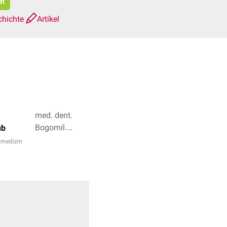
en
chichte
Artikel
med. dent.
Bogomil
ub
Sabev, Dr.
nmedizin
Frank
Antwerpes + 2