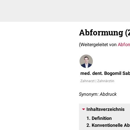
Abformung (
(Weitergeleitet von
Abfo
med. dent. Bogomil Sa
Zahnarzt | Zahnärztin
Synonym: Abdruck
Inhaltsverzeichnis
1
Definition
2
Konventionelle A