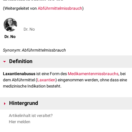
(Weitergeleitet von
Abführmittelmissbrauch
)
Dr. No
Dr. No
Synonym: Abführmittelmissbrauch
Definition
Laxantienabusus
ist eine Form des
Medikamentenmissbrauchs
, bei
dem Abführmittel (
Laxantien
) eingenommen werden, ohne dass eine
medizinische Indikation besteht.
Hintergrund
Der Laxantienabusus dient nicht der Behebung einer
Obstipation
, kann
Artikelinhalt ist veraltet?
aber durch die ständige Beeinträchtigung der Verdauung zu einer
Hier melden
solchen führen. Die eigentliche Motivation ist in der Regel eine
Gewichtsreduktion
- oft im Rahmen von
Essstörungen
(z.B.
Bulimia