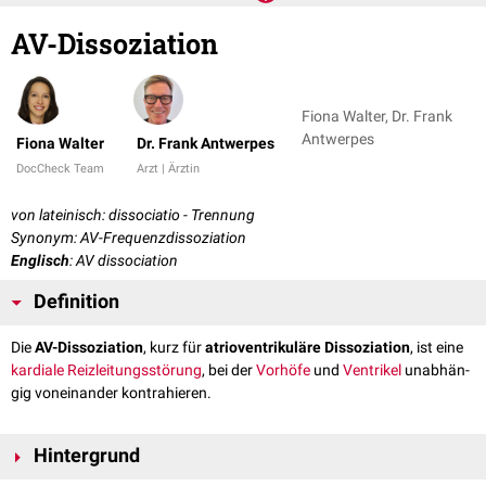
AV-Dissoziation
Fiona Walter, Dr. Frank
Antwerpes
Fiona Walter
Dr. Frank Antwerpes
DocCheck Team
Arzt | Ärztin
von lateinisch: dis­so­ciatio - Trennung
Synonym: AV-Frequenzdissoziation
Englisch
: AV dissociation
Definition
Die
AV-Dissoziation
, kurz für
atrioventrikuläre Dissoziation
, ist eine
kardiale
Reizleitungsstörung
, bei der
Vor­hö­fe
und
Ventrikel
un­ab­hän­
gig von­ein­an­der kontrahieren.
Hintergrund