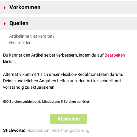
Bei einer AV-Dissoziation wird die Vor­hoffrequenz vom
Sinusknoten
bzw.
Vorkommen
ei­nem
ektopen
Zentrum im Vor­hof bestimmt, die Kammer­frequenz
[
1
]
hingegen durch das
infrahissäre
Reizleitungs­system.
[
1
]
Eine AV-Dissoziation kommt unter anderem in folgenden Fällen vor:
Quellen
AV-Block 3. Grades
Vagotonie
oder
Sport­ler­herz
1,0
1,1
↑
Pschyrembel - AV-Dissoziation
, abgerufen am 25.04.2022
Artikelinhalt ist veraltet?
Hirndrucksteigerung
Hier melden
Ventrikuläre Tachykardie
Du kannst den Artikel selbst verbessern, indem du auf
Bearbeiten
klickst.
Alternativ kümmert sich unser Flexikon-Redaktionsteam darum.
Deine zusätzlichen Angaben helfen uns, den Artikel schnell und
vollständig zu aktualisieren:
500
Zeichen verbleibend. Mindestens 5 Zeichen benötigt.
Absenden
Stichworte:
Dissoziation
,
Reizleitungsstörung