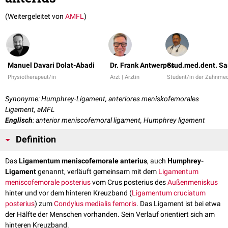
(Weitergeleitet von
AMFL
)
Manuel Davari Dolat-Abadi
Dr. Frank Antwerpes
Stud.med.dent. Sa
Physiotherapeut/in
Arzt | Ärztin
Student/in der Zahnmed
Synonyme: Humphrey-Ligament, anteriores meniskofemorales
Ligament, aMFL
Englisch
: anterior meniscofemoral ligament, Humphrey ligament
Definition
Das
Ligamentum meniscofemorale anterius
, auch
Humphrey-
Ligament
genannt, verläuft gemeinsam mit dem
Ligamentum
meniscofemorale posterius
vom Crus posterius des
Außenmeniskus
hinter und vor dem hinteren Kreuzband (
Ligamentum cruciatum
posterius
) zum
Condylus medialis femoris
. Das Ligament ist bei etwa
der Hälfte der Menschen vorhanden. Sein Verlauf orientiert sich am
hinteren Kreuzband.