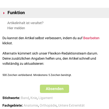
Funktion
Das Ligament ist als
synergistische
Struktur zum Ligamentum
Artikelinhalt ist veraltet?
cruciatum posterius zu verstehen und trägt zur Stabilisierung des
Hier melden
Kniegelenkes
in der
Sagittalebene
bei. Außerdem wird es bei
Flexion
im
Kniegelenk gespannt.
Du kannst den Artikel selbst verbessern, indem du auf
Bearbeiten
klickst.
Alternativ kümmert sich unser Flexikon-Redaktionsteam darum.
Deine zusätzlichen Angaben helfen uns, den Artikel schnell und
vollständig zu aktualisieren:
500
Zeichen verbleibend. Mindestens 5 Zeichen benötigt.
Absenden
Stichworte:
Band
,
Knie
,
Ligament
Fachgebiete:
Anatomie
,
Orthopädie
,
Untere Extremität