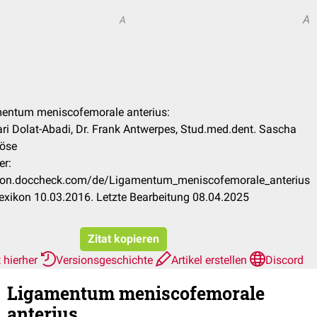
A
A
mentum meniscofemorale anterius:
i Dolat-Abadi, Dr. Frank Antwerpes, Stud.med.dent. Sascha
röse
er:
xikon.doccheck.com/de/Ligamentum_meniscofemorale_anterius
xikon 10.03.2016. Letzte Bearbeitung 08.04.2025
Zitat kopieren
 hierher
Versionsgeschichte
Artikel erstellen
Discord
Ligamentum meniscofemorale
anterius