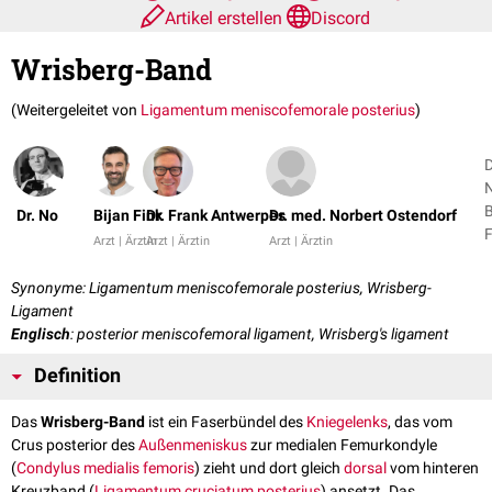
Artikel erstellen
Discord
Wrisberg-Band
(Weitergeleitet von
Ligamentum meniscofemorale posterius
)
D
N
B
Dr. No
Bijan Fink
Dr. Frank Antwerpes
Dr. med. Norbert Ostendorf
F
Arzt | Ärztin
Arzt | Ärztin
Arzt | Ärztin
+
Synonyme: Ligamentum meniscofemorale posterius, Wrisberg-
Ligament
Englisch
: posterior meniscofemoral ligament, Wrisberg's ligament
Definition
Das
Wrisberg-Band
ist ein Faserbündel des
Kniegelenks
, das vom
Crus posterior des
Außenmeniskus
zur medialen Femurkondyle
(
Condylus medialis femoris
) zieht und dort gleich
dorsal
vom hinteren
Kreuzband (
Ligamentum cruciatum posterius
) ansetzt. Das