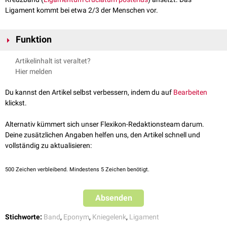
Ligament kommt bei etwa 2/3 der Menschen vor.
Funktion
Das Ligament ist als synergistische Struktur zum Ligamentum
Artikelinhalt ist veraltet?
cruciatum posterius zu verstehen und trägt zur Stabilisierung des
Hier melden
Kniegelenkes in der Sagitalebene bei. Außerdem spannt es sich bei
Extension
im Kniegelenk an.
Du kannst den Artikel selbst verbessern, indem du auf
Bearbeiten
klickst.
Alternativ kümmert sich unser Flexikon-Redaktionsteam darum.
Deine zusätzlichen Angaben helfen uns, den Artikel schnell und
vollständig zu aktualisieren:
500
Zeichen verbleibend. Mindestens 5 Zeichen benötigt.
Absenden
Stichworte:
Band
,
Eponym
,
Kniegelenk
,
Ligament