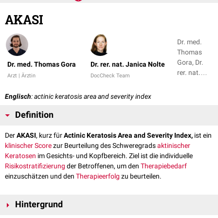
AKASI
Dr. med.
Thomas
Gora, Dr.
Dr. med. Thomas Gora
Dr. rer. nat. Janica Nolte
rer. nat.
Arzt | Ärztin
DocCheck Team
Janica
Nolte
Englisch
: actinic keratosis area and severity index
Definition
Der
AKASI
, kurz für
Actinic Keratosis Area and Severity Index,
ist ein
klinischer
Score
zur Beurteilung des Schweregrads
aktinischer
Keratosen
im Gesichts- und Kopfbereich. Ziel ist die individuelle
Risikostratifizierung
der Betroffenen, um den
Therapiebedarf
einzuschätzen und den
Therapieerfolg
zu beurteilen.
Hintergrund