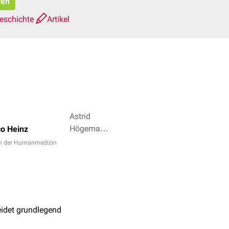
ren
eschichte
Artikel
Astrid
Högemann,
co Heinz
Dr. Frank
in der Humanmedizin
Antwerpes
+ 4
idet grundlegend