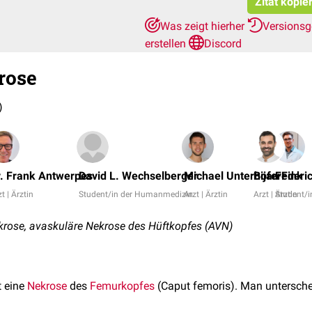
Zitat kopie
Was zeigt hierher
Versionsg
erstellen
Discord
rose
)
r. Frank Antwerpes
David L. Wechselberger
Michael Unterhofer
Bijan Fink
Federi
t | Ärztin
Student/in der Humanmedizin
Arzt | Ärztin
Arzt | Ärztin
Student/
ose, avaskuläre Nekrose des Hüftkopfes (AVN)
t eine
Nekrose
des
Femurkopfes
(Caput femoris). Man untersche