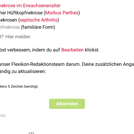
nekrose im Erwachsenenalter
cher Hüftkopfnekrose (
Morbus Perthes
)
ekrosen (
septische Arthritis
)
pfnekrose
(familiäre Form)
et?
Hier melden
lbst verbessern, indem du auf
Bearbeiten
klickst.
 unser Flexikon-Redaktionsteam darum. Deine zusätzlichen Anga
ändig zu aktualisieren:
tens 5 Zeichen benötigt.
Absenden
ose