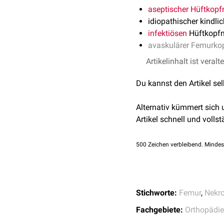
aseptischer
Hüftkopf
idiopathischer kindli
infektiösen
Hüftkopfn
avaskulärer Femurko
Artikelinhalt ist veralt
Du kannst den Artikel se
Alternativ kümmert sich
Artikel schnell und vollst
500
Zeichen verbleibend. Mindes
Stichworte:
Femur
,
Nekr
Fachgebiete:
Orthopädie