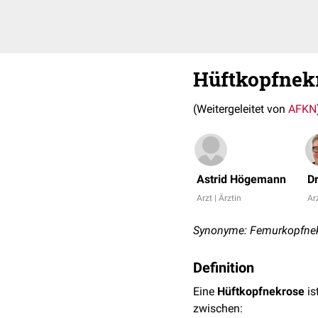
Hüftkopfnek
(Weitergeleitet von
AFKN
Astrid Högemann
D
Arzt | Ärztin
Arz
Synonyme: Femurkopfnekr
Definition
Eine
Hüftkopfnekrose
is
zwischen: