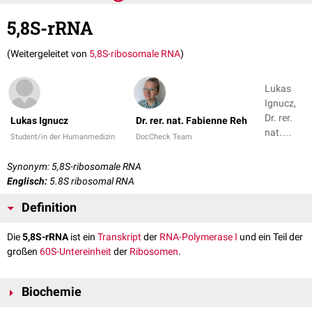
5,8S-rRNA
(Weitergeleitet von
5,8S-ribosomale RNA
)
Lukas
Ignucz,
Dr. rer.
Lukas Ignucz
Dr. rer. nat. Fabienne Reh
nat.
Student/in der Humanmedizin
DocCheck Team
Fabienne
Reh
Synonym: 5,8S-ribosomale RNA
Englisch:
5.8S ribosomal RNA
Definition
Die
5,8S-rRNA
ist ein
Transkript
der
RNA-Polymerase I
und ein Teil der
großen
60S-Untereinheit
der
Ribosomen
.
Biochemie