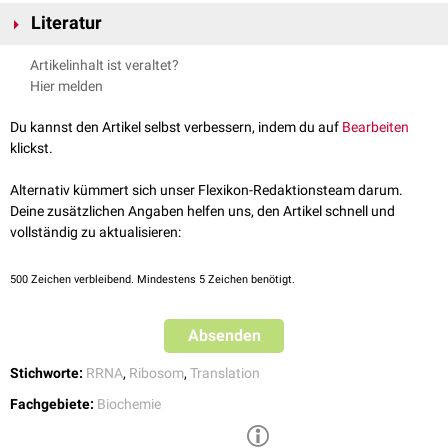
Die RNA-Polymerase I transkribiert in einem
90S-prä-Ribosom
ein
45S-
Literatur
prä-rRNA
-Transkript, aus dem ein 5,8S-rRNA-,
18S-rRNA
- und ein 28S-
rRNA-Transkript
prozessiert
wird. Das 5,8S-rRNA-Transkript ist ein Teil
Löffler/Petrides: Biochemie und Pathobiochemie, 9. Auflage, Springer
Artikelinhalt ist veraltet?
der
eukaryontischen
,
ribosomalen
, großen 60S-Untereinheit. Es ist dort
Verlag
Hier melden
mit der
5S-rRNA
, der 28S-rRNA und 50
Proteinen
assoziiert.
Das 5,8S-rRNA-Transkript hat keine
katalytische
Eigenschaft und dient
Du kannst den Artikel selbst verbessern, indem du auf
Bearbeiten
wie alle
rRNAs
nicht als
kodierende
RNA
.
klickst.
Alternativ kümmert sich unser Flexikon-Redaktionsteam darum.
Deine zusätzlichen Angaben helfen uns, den Artikel schnell und
vollständig zu aktualisieren:
500
Zeichen verbleibend. Mindestens 5 Zeichen benötigt.
Absenden
Stichworte:
RRNA
,
Ribosom
,
Translation
Fachgebiete:
Biochemie