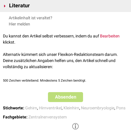
Literatur
entsteht in der fünften
Entwicklungswoche
aus der oberen
rostralen
Hälfte des
embryonalen
Rhombencephalons. Bis zum dritten
Kahle et al.: Taschenatlas Anatomie 3 (Nervensystem und
Artikelinhalt ist veraltet?
Entwicklungsmonat entwickelt sich das Metencephalon zur Pons und
Sinnesorgane), 10. Auflage, Thieme, 2009
Hier melden
zum Cerebellum weiter.
Radiopaedia: Metencephalon
, abgerufen am 12.1.2023
Aus dem
dorsalen
Anteil des Rhombencephalons entsteht das
Moini et al.
Embryology
, Epidemiology of Brain and Spinal Tumors,
Du kannst den Artikel selbst verbessern, indem du auf
Bearbeiten
Myelencephalon
, aus dem sich schließlich das
verlängerte Rückenmark
2021
klickst.
(Medulla oblongata) entwickelt.
Der
rostrale
Anteil des Cerebellums wird zudem vom
Mittelhirn
Alternativ kümmert sich unser Flexikon-Redaktionsteam darum.
(Mesencephalon) gebildet. Die Bildung des Boden des 4. Hirnventrikels
Deine zusätzlichen Angaben helfen uns, den Artikel schnell und
erfolgt anteilig durch das Myelencephalon.
vollständig zu aktualisieren:
500
Zeichen verbleibend. Mindestens 5 Zeichen benötigt.
Absenden
Stichworte:
Gehirn
,
Hirnventrikel
,
Kleinhirn
,
Neuroembryologie
,
Pons
Fachgebiete:
Zentralnervensystem