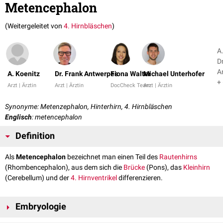
Metencephalon
(Weitergeleitet von
4. Hirnbläschen
)
A.
D
A
A. Koenitz
Dr. Frank Antwerpes
Fiona Walter
Michael Unterhofer
+
Arzt | Ärztin
Arzt | Ärztin
DocCheck Team
Arzt | Ärztin
Synonyme: Metenzephalon, Hinterhirn, 4. Hirnbläschen
Englisch
: metencephalon
Definition
Als
Metencephalon
bezeichnet man einen Teil des
Rautenhirns
(Rhombencephalon), aus dem sich die
Brücke
(Pons), das
Kleinhirn
(Cerebellum) und der
4. Hirnventrikel
differenzieren.
Embryologie
Das Metencephalon gehört zu den
sekundären Hirnbläschen
. Es