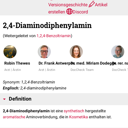
Versionsgeschichte
Artikel
erstellen
Discord
2,4-Diaminodiphenylamin
(Weitergeleitet von
1,2,4-Benzoltriamin
)
Robin Thewes
Dr. Frank Antwerpes
Dr. med. Miriam Dodegge
Dr. rer. 
Arzt | Ärztin
Arzt | Ärztin
DocCheck Team
DocCheck
Synonym: 1,2,4-Benzoltriamin
Englisch:
2,4-diaminodiphenylamine
Definition
2,4-Diaminodiphenylamin
ist eine
synthetisch
hergestellte
aromatische
Aminoverbindung, die in
Kosmetika
enthalten ist.