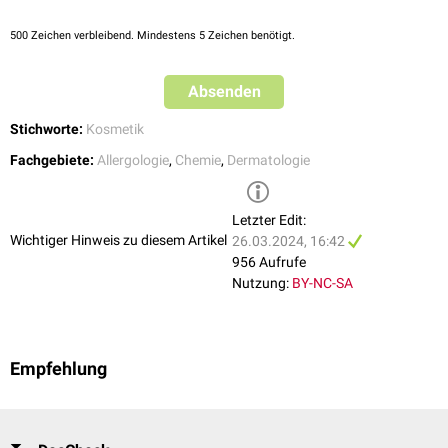
26.03.2024
Kosmetik und Körperpflege, 4. Auflage, Bährle-Rapp, Springer
500
Zeichen verbleibend. Mindestens 5 Zeichen benötigt.
Absenden
Stichworte:
Kosmetik
Fachgebiete:
Allergologie
,
Chemie
,
Dermatologie
Letzter Edit:
Wichtiger Hinweis zu diesem Artikel
26.03.2024, 16:42
956 Aufrufe
Nutzung:
BY-NC-SA
Empfehlung