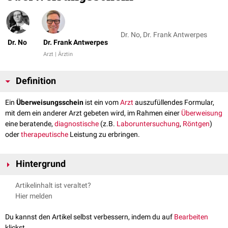
Dr. No, Dr. Frank Antwerpes
Dr. No
Dr. Frank Antwerpes
Arzt | Ärztin
Definition
Ein
Überweisungsschein
ist ein vom
Arzt
auszufüllendes Formular,
mit dem ein anderer Arzt gebeten wird, im Rahmen einer
Überweisung
eine beratende,
diagnostische
(z.B.
Laboruntersuchung
,
Röntgen
)
oder
therapeutische
Leistung zu erbringen.
Hintergrund
Der Überweisungsschein ist wie die
Versichertenkarte
ein Nachweis,
Artikelinhalt ist veraltet?
dass der betreffende Patient im Rahmen des
Sachleistungsprinzips
der
Hier melden
Gesetzlichen Krankenversicherung
(GKV) berechtigt ist, die im
Überweisungschein vermerkten Leistungen in Anspruch zu nehmen. Der
Du kannst den Artikel selbst verbessern, indem du auf
Bearbeiten
Überweisungsschein wird vom mit- oder weiterbehandenden Arzt für die
klickst.