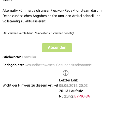
Abrechnung
seiner Behandlung mit der
Kassenärztlichen Vereinigung
(KV) benötigt.
Alternativ kümmert sich unser Flexikon-Redaktionsteam darum.
Deine zusätzlichen Angaben helfen uns, den Artikel schnell und
Die meisten Überweisungen erfolgen mittels des vereinbarten Vordrucks
vollständig zu aktualisieren:
Muster 6. Überweisungen zur Durchführung von
Laborleistungen
sind
nur als
Auftragsleistung
mit dem Vordruck Muster 10 zulässig.
500
Zeichen verbleibend. Mindestens 5 Zeichen benötigt.
Absenden
Stichworte:
Formular
Fachgebiete:
Gesundheitswesen
,
Gesundheitsökonomie
Letzter Edit:
Wichtiger Hinweis zu diesem Artikel
05.05.2015, 20:03
20.131 Aufrufe
Nutzung:
BY-NC-SA