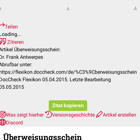
A
A
A
Teilen
Loading...
Zitieren
Artikel Überweisungsschein:
Dr. Frank Antwerpes
Abrufbar unter:
https://flexikon.doccheck.com/de/%C3%9Cberweisungsschein
DocCheck Flexikon 05.04.2015. Letzte Bearbeitung
05.05.2015
Zitat kopieren
Was zeigt hierher
Versionsgeschichte
Artikel erstellen
Discord
Überweisungsschein