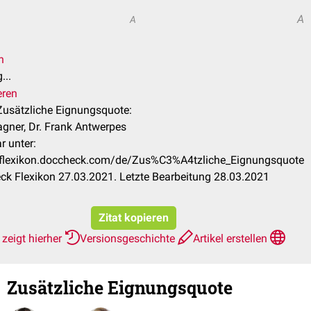
A
A
n
...
eren
 Zusätzliche Eignungsquote:
gner, Dr. Frank Antwerpes
r unter:
//flexikon.doccheck.com/de/Zus%C3%A4tzliche_Eignungsquote
k Flexikon 27.03.2021. Letzte Bearbeitung 28.03.2021
Zitat kopieren
zeigt hierher
Versionsgeschichte
Artikel erstellen
Zusätzliche Eignungsquote