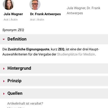
Jula Wagner, Dr. Frank
Antwerpes
Jula Wagner
Dr. Frank Antwerpes
Arzt | Ärztin
Arzt | Ärztin
Synonym: ZEQ
Definition
Die
Zusätzliche Eignungsquote
, kurz
ZEQ
, ist eine der drei Haupt-
Auswahlkriterien für die Vergabe der
Studienplätze für Medizin
.
Hintergrund
Die Zulassung für den Studiengang
Humanmedizin
erfolgt auf der Basis
Prinzip
eines Quotenmodells mit folgenden drei Auswahlquoten:
Abiturbestenquote
Bei der Zusätzlichen Eignungsquote handelt es sich um ein
Auswahlverfahren der Hochschulen
Quellen
(AdH)
schulnotenunabhängiges Auswahlverfahren. Das bedeutet, dass die
Zusätzliche Eignungsquote (ZEQ)
Hochschulzugangsberechtigung für diese Quote nicht herangezogen
Hochschulstart
: Das Informations- und Bewerbungsportal.
Artikelinhalt ist veraltet?
wird.
Von allen Studienplätzen werden in Deutschland von der
Stiftung für
Bewerbung zum Studium in Deutschland.