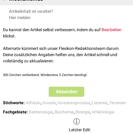
Beim Zipper-Mechanismus interagieren oberflächenständige
Invasine
Artikelinhalt ist veraltet?
oder
Adhäsine
der Bakterienmembran mit
Rezeptoren
auf der
Hier melden
Wirtszellmembran
. Diese
Interaktion
induziert eine Reorganisation des
Zytoskeletts
durch
Aktin
polymerisation
. Es bilden sich
Du kannst den Artikel selbst verbessern, indem du auf
Bearbeiten
Membranausstülpungen, die das Pathogen umschließen und
klickst.
internalisieren
.
Im Gegensatz zum
Trigger-Mechanismus
injiziert der Erreger nicht aktiv
Alternativ kümmert sich unser Flexikon-Redaktionsteam darum.
Invasine
in die Wirtszelle. Dementsprechend sind auch tote Bakterien in
Deine zusätzlichen Angaben helfen uns, den Artikel schnell und
der Lage, auf diesem Weg in die Wirtszelle zu gelangen.
vollständig zu aktualisieren:
500
Zeichen verbleibend. Mindestens 5 Zeichen benötigt.
Absenden
Stichworte:
Adhäsin
,
Invasin
,
Invasionsprozess
,
Listerien
,
Yersinien
Fachgebiete:
Bakteriologie
,
Biochemie
,
Biologie
,
Infektiologie
Letzter Edit: