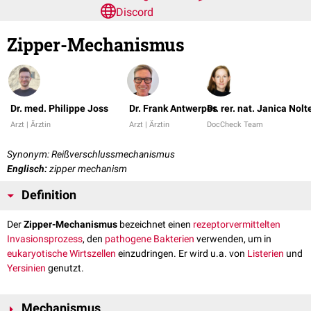
Discord
Zipper-Mechanismus
Dr. med. Philippe Joss
Dr. Frank Antwerpes
Dr. rer. nat. Janica Nolt
Arzt | Ärztin
Arzt | Ärztin
DocCheck Team
Synonym: Reißverschlussmechanismus
Englisch:
zipper mechanism
Definition
Der
Zipper-Mechanismus
bezeichnet einen
rezeptorvermittelten
Invasionsprozess
, den
pathogene
Bakterien
verwenden, um in
eukaryotische
Wirtszellen
einzudringen. Er wird u.a. von
Listerien
und
Yersinien
genutzt.
Mechanismus