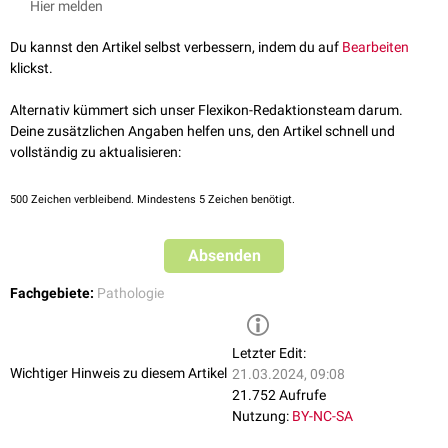
Hier melden
lässt sich
mikroskopisch
in einem Gewebeschnitt des Tumors
bestimmen. Hierbei werden die in Teilung befindlichen Zellen
Du kannst den Artikel selbst verbessern, indem du auf
Bearbeiten
(
Mitosefiguren
) eines definierten Bereiches, z.B. eines Gesichtsfeldes bei
klickst.
definierter Vergrößerung, ausgezählt.
siehe auch:
Zellteilung
Alternativ kümmert sich unser Flexikon-Redaktionsteam darum.
Deine zusätzlichen Angaben helfen uns, den Artikel schnell und
vollständig zu aktualisieren:
500
Zeichen verbleibend. Mindestens 5 Zeichen benötigt.
Absenden
Fachgebiete:
Pathologie
Letzter Edit:
Wichtiger Hinweis zu diesem Artikel
21.03.2024, 09:08
21.752 Aufrufe
Nutzung:
BY-NC-SA