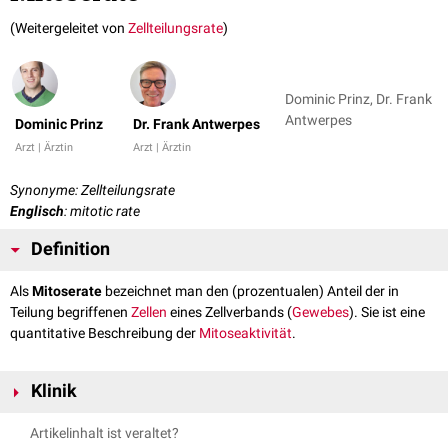
(Weitergeleitet von
Zellteilungsrate
)
Dominic Prinz, Dr. Frank
Antwerpes
Dominic Prinz
Dr. Frank Antwerpes
Arzt | Ärztin
Arzt | Ärztin
Synonyme: Zellteilungsrate
Englisch
: mitotic rate
Definition
Als
Mitoserate
bezeichnet man den (prozentualen) Anteil der in
Teilung begriffenen
Zellen
eines Zellverbands (
Gewebes
). Sie ist eine
quantitative Beschreibung der
Mitoseaktivität
.
Klinik
Die Mitoserate dient u.a. als Kriterium zur
histopathologischen
Artikelinhalt ist veraltet?
Bestimmung des Differenzierungsgrades
maligner
Tumore
(
Grading
). Sie